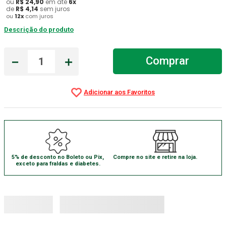
ou
R$
24
,
90
em até
6
x
de
R$
4
,
14
sem juros
Gaze Esteril
7
º
ou
12
x
com juros
Descrição do produto
Aparelho Pressão
8
º
Cadeira Banho
9
º
－
＋
Comprar
Gaze
10
º
5% de desconto no Boleto ou Pix,
Compre no site e retire na loja.
exceto para fraldas e diabetes.