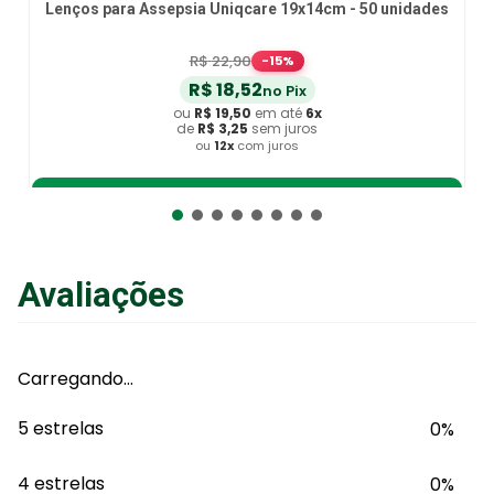
Lenços para Assepsia Uniqcare 19x14cm - 50 unidades
R$
22
,
90
-
15
%
R$
18
,
52
no Pix
ou
R$
19
,
50
em até
6
x
de
R$
3
,
25
sem juros
ou
12
x
com juros
Adicionar ao Carrinho
Avaliações
Carregando…
5 estrelas
0%
4 estrelas
0%