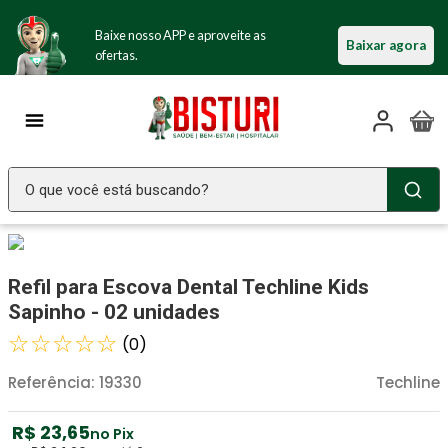
Baixe nosso APP e aproveite as
Baixar agora
ofertas.
O que você está buscando?
TERMOS MAIS BUSCADOS
Seringa Insulina
1
º
Refil para Escova Dental Techline Kids
Fralda Geriatrica
2
º
Sapinho - 02 unidades
Luva Latex
☆
☆
☆
☆
☆
3
º
(
0
)
Estetoscopio Littmann
4
º
Referência
:
19330
Techline
Littmann
5
º
R$
23
,
65
no Pix
Absorvente Geriatrico
6
º