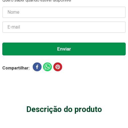
Quero saber quando estiver disponível
Absorvente Geriatrico
7
º
Gaze Esteril
8
º
Cadeira Banho
9
º
Gaze
10
º
Compartilhar
Descrição do produto