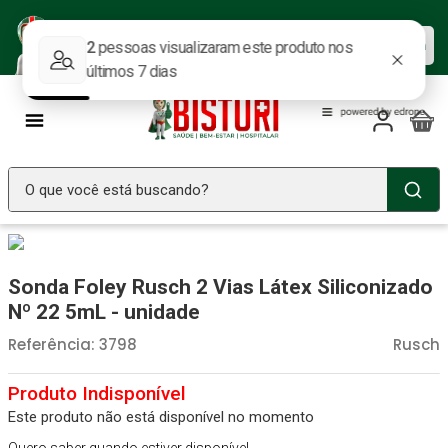
Baixe nosso APP e aproveite as
Baixar agora
ofertas.
O que você está buscando?
TERMOS MAIS BUSCADOS
Seringa Insulina
1
º
Sonda Foley Rusch 2 Vias Látex Siliconizado
Fralda Geriatrica
2
º
Nº 22 5mL - unidade
Luva Latex
3
º
Referência
:
3798
Rusch
Estetoscopio Littmann
4
º
Aparelho Pressão
5
º
Este produto não está disponível no momento
Littmann
6
º