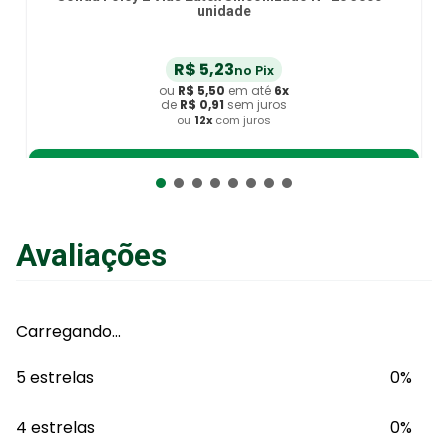
unidade
R$
5
,
23
no Pix
ou
R$
5
,
50
em até
6
x
de
R$
0
,
91
sem juros
ou
12
x
com juros
Adicionar ao Carrinho
Avaliações
Carregando…
5 estrelas
0%
4 estrelas
0%