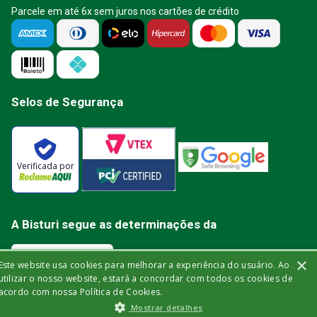
Parcele em até 6x sem juros nos cartões de crédito
Selos de Segurança
Verificada por
A Bisturi segue as determinações da
×
Este website usa cookies para melhorar a experiência do usuário. Ao
utilizar o nosso website, estará a concordar com todos os cookies de
acordo com nossa Política de Cookies.
Bisturi Distribuidora de Material Hospitalar Ltda | Rua Miguel de Frias, 150 -
Mostrar detalhes
loja | Icaraí | Niterói - Rio de Janeiro | CEP: 24.220-003 | CNPJ: 32.561.144/0001-