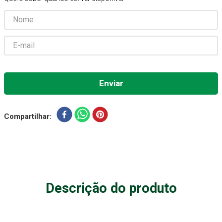
Gaze Esteril
7
º
Aparelho Pressão
8
º
Cadeira Banho
9
º
Gaze
10
º
Compartilhar
Descrição do produto