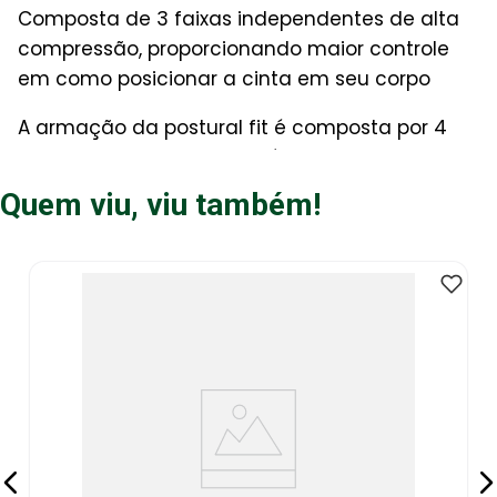
Composta de 3 faixas independentes de alta
compressão, proporcionando maior controle
em como posicionar a cinta em seu corpo
A armação da postural fit é composta por 4
barbatanas de aço inoxidável em espiral, que
são leves, resistentes, com múltiplos ângulos
Quem viu, viu também!
de flexão, que moldam o corpo e corrigem a
postura
TAMANHO M
Modelo Estreito
: 24 cm de altura
Cintura
: 79 cm - 92 cm
Para saber o tamanho ideal para você, meça
a circunferência de sua cintura