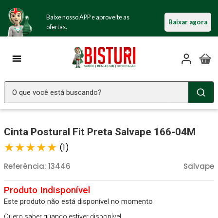
Baixe nosso APP e aproveite as
Baixar agora
ofertas.
O que você está buscando?
TERMOS MAIS BUSCADOS
Cinta Postural Fit Preta Salvape 166-04M
Seringa Insulina
1
º
★
★
★
★
★
(
1
)
Fralda Geriatrica
2
º
Luva Latex
Referência
3
º
:
13446
Salvape
Estetoscopio Littmann
4
º
Littmann
5
º
Este produto não está disponível no momento
Absorvente Geriatrico
6
º
Quero saber quando estiver disponível