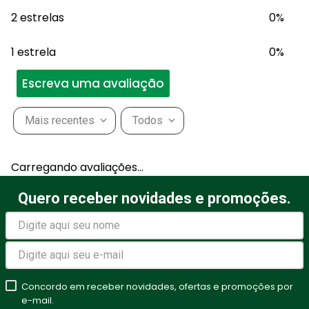
2 estrelas
0%
1 estrela
0%
Escreva uma avaliação
Mais recentes
Todos
Adicionar avaliação
Carregando avaliações…
Título
Quero receber novidades e promoções.
Avalie o produto de 1 a 5
estrelas
Concordo em receber novidades, ofertas e promoções por
★
★
★
★
★
e-mail.