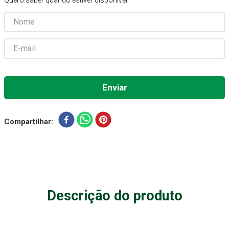
Quero saber quando estiver disponível
Aparelho Pressão
7
º
Gaze Esteril
8
º
Curativo
9
º
Gaze
10
º
Compartilhar
Descrição do produto