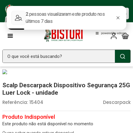
Baixe nosso APP e aproveite as
Baixar agora
ofertas.
O que você está buscando?
TERMOS MAIS BUSCADOS
Seringa Insulina
1
º
Scalp Descarpack Dispositivo Segurança 25G
Fralda Geriatrica
2
º
Luer Lock - unidade
Luva Latex
3
º
Referência
:
15404
Descarpack
Littmann
4
º
Absorvente Geriatrico
5
º
Este produto não está disponível no momento
Estetoscopio Littmann
6
º