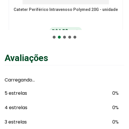
Cateter Periférico Intravenoso Polymed 20G - unidade
R$
1
,
52
no Pix
ou
R$
1
,
60
em até
6
x
de
R$
0
,
26
sem juros
ou
12
x
com juros
Avaliações
Adicionar ao Carrinho
Carregando…
5 estrelas
0%
4 estrelas
0%
3 estrelas
0%