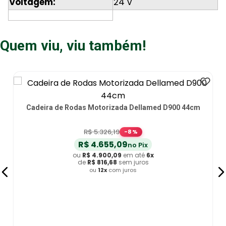
Voltagem:
24 v
Quem viu, viu também!
Scooter Elétrica Motorizada Dobrável Lumus Power Lite
R$
4
.
673
,
99
-
8
%
R$
4
.
085
,
07
no Pix
ou
R$
4
.
300
,
07
em até
6
x
de
R$
716
,
67
sem juros
ou
12
x
com juros