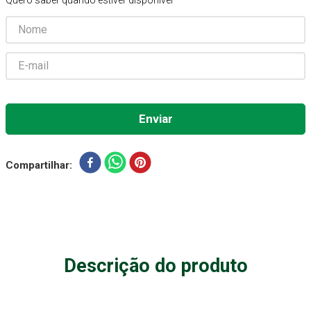
Quero saber quando estiver disponível
Gaze Esteril
7
º
Aparelho Pressão
8
º
Cadeira Banho
9
º
Gaze
10
º
Compartilhar
Descrição do produto