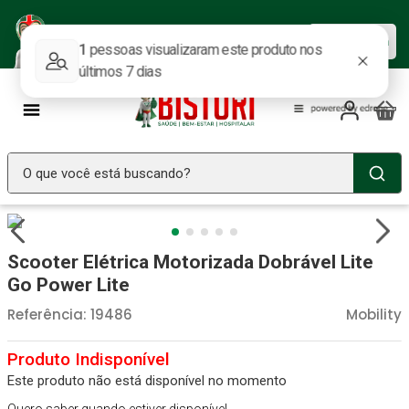
Baixe nosso APP e aproveite as
Baixar agora
ofertas.
O que você está buscando?
TERMOS MAIS BUSCADOS
Seringa Insulina
1
º
Scooter Elétrica Motorizada Dobrável Lite
Fralda Geriatrica
2
º
Go Power Lite
Luva Latex
3
º
Referência
:
19486
Mobility
Estetoscopio Littmann
4
º
Littmann
5
º
Este produto não está disponível no momento
Absorvente Geriatrico
6
º