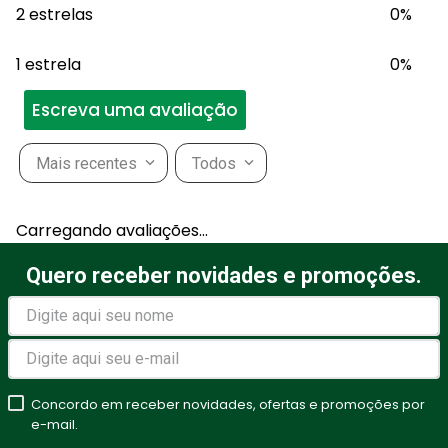
2 estrelas
0%
1 estrela
0%
Escreva uma avaliação
Mais recentes
Todos
Adicionar avaliação
Carregando avaliações…
Título
Quero receber novidades e promoções.
Avalie o produto de 1 a 5
estrelas
Concordo em receber novidades, ofertas e promoções por
★
★
★
★
★
e-mail.