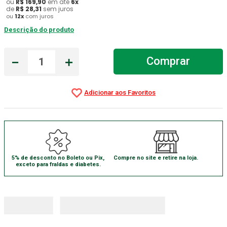
ou
R$
169
,
90
em até
6
x
de
R$
28
,
31
sem juros
Absorvente Geriatrico
7
º
ou
12
x
com juros
Descrição do produto
Gaze Esteril
8
º
Gaze
9
º
－
＋
Comprar
Cadeira Banho
10
º
5% de desconto no Boleto ou Pix,
Compre no site e retire na loja.
exceto para fraldas e diabetes.