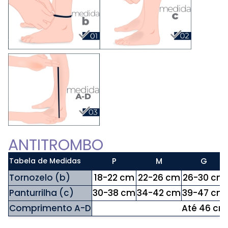
ANTITROMBO
Tabela de Medidas
P
M
G
Tornozelo (b)
18-22 cm
22-26 cm
26-30 cm
Panturrilha (c)
30-38 cm
34-42 cm
39-47 cm
Comprimento A-D
Até 46 cm