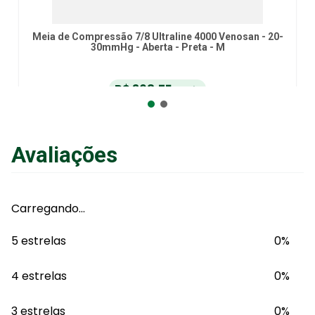
Meia de Compressão 7/8 Ultraline 4000 Venosan - 20-
30mmHg - Aberta - Preta - M
R$
308
,
75
no Pix
ou
R$
325
,
00
em até
6
x
de
R$
54
,
16
sem juros
ou
12
x
com juros
Avaliações
Adicionar ao Carrinho
Carregando…
5 estrelas
0%
4 estrelas
0%
3 estrelas
0%