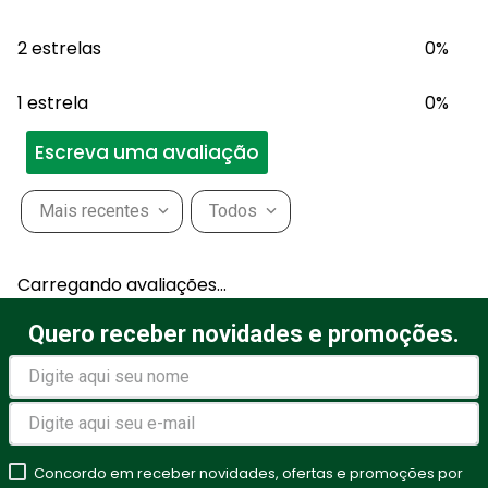
2 estrelas
0%
1 estrela
0%
Escreva uma avaliação
Mais recentes
Todos
Adicionar avaliação
Carregando avaliações…
Título
Quero receber novidades e promoções.
Avalie o produto de 1 a 5
estrelas
Concordo em receber novidades, ofertas e promoções por
★
★
★
★
★