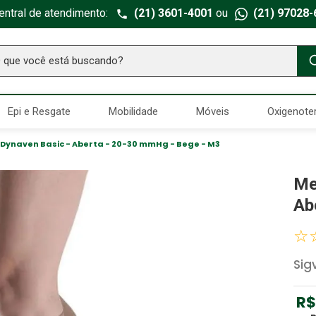
entral de atendimento:
(21) 3601-4001
ou
(21) 97028-
ue você está buscando?
TERMOS MAIS BUSCADOS
Epi e Resgate
Mobilidade
Móveis
Oxigenote
Seringa Insulina
1
º
Fralda Geriatrica
2
º
s Dynaven Basic - Aberta - 20-30 mmHg - Bege - M3
Luva Latex
3
º
Me
Littmann
4
º
Ab
Estetoscopio Littmann
5
º
☆
Aparelho Pressão
6
º
Sig
Absorvente Geriatrico
7
º
Gaze Esteril
8
º
R$
Gaze
9
º