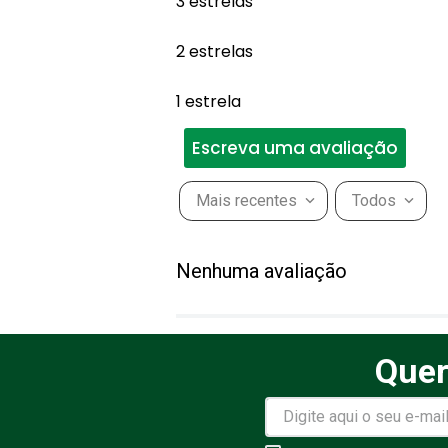
3 estrelas
2 estrelas
1 estrela
Escreva uma avaliação
Mais recentes
Todos
Adicionar avaliação
Nenhuma avaliação
Título
Quer
Avalie o produto de 1 a 5 estr
★
★
★
★
★