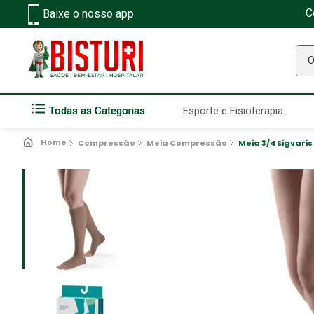
C
Baixe o nosso app
O q
Todas as Categorias
Esporte e Fisioterapia
Compressão
Meia Compressão
Meia 3/4 Sigvari