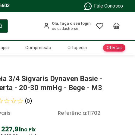
6603
Fale Conosco
Ofertas
rapia
Compressão
Ortopedia
ia 3/4 Sigvaris Dynaven Basic -
erta - 20-30 mmHg - Bege - M3
☆
☆
☆
☆
(
0
)
varis
Referência
:
11702
227
,
91
no Pix