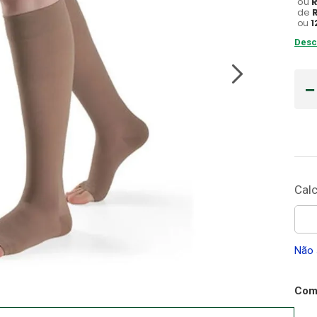
ou
de
Cadeira Banho
ou
1
10
º
Desc
Não 
Comp