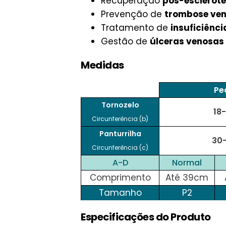
Recuperação
pós-esclerote
Prevenção de
trombose ven
Tratamento de
insuficiênci
Gestão de
úlceras venosas
Medidas
Pe
Tornozelo
18
Circunferência (b)
Panturrilha
30
Circunferência (c)
A-D
Normal
Comprimento
Até 39cm
Tamanho
P2
Especificações do Produto