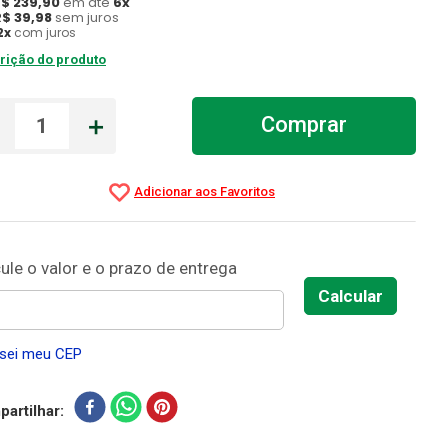
R$
239
,
90
em até
6
x
R$
39
,
98
sem juros
2
x
com juros
rição do produto
－
＋
Comprar
sei meu CEP
artilhar