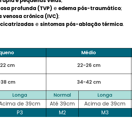
rapia e pequenas veias
;
osa profunda (TVP)
e
edema pós-traumático
;
a venosa crônica (IVC)
;
 cicatrizadas
e
sintomas pós-ablação térmica
.
queno
Médio
-22 cm
22-26 cm
-38 cm
34-42 cm
Longa
Normal
Longa
Acima de 39cm
Até 39cm
Acima de 39cm
P3
M2
M3