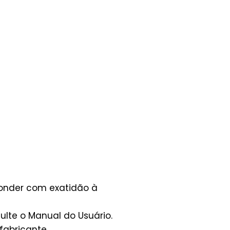
ponder com exatidão à
lte o Manual do Usuário.
fabricante.