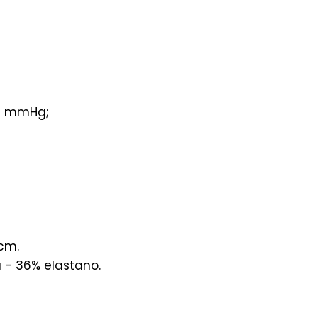
0 mmHg;
0cm.
 - 36% elastano.