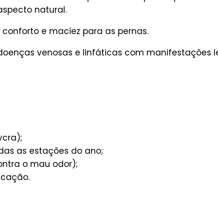
specto natural.
 conforto e maciez para as pernas.
 doenças venosas e linfáticas com manifestações 
ycra);
das as estações do ano;
ontra o mau odor);
icação.