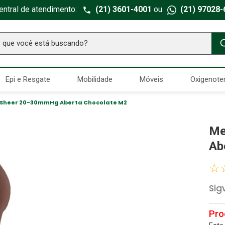
entral de atendimento:
(21) 3601-4001
ou
(21) 97028-
ue você está buscando?
TERMOS MAIS BUSCADOS
Epi e Resgate
Mobilidade
Móveis
Oxigenote
Seringa Insulina
1
º
Fralda Geriatrica
2
º
 Sheer 20-30mmHg Aberta Chocolate M2
Luva Latex
3
º
Me
Estetoscopio Littmann
4
º
Ab
Littmann
5
º
☆
Absorvente Geriatrico
6
º
Sig
Gaze Esteril
7
º
Aparelho Pressão
8
º
Cadeira Banho
9
º