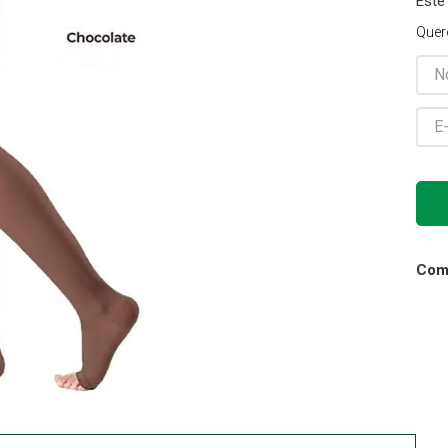
Este
Gaze
Quer
10
º
Comp