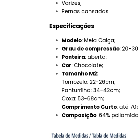
Varizes,
Pernas cansadas.
Especificações
Modelo
: Meia Calça;
Grau de compressão
: 20-3
Ponteira
: aberta;
Cor
: Chocolate;
Tamanho M2:
Tornozelo: 22-26cm;
Panturrilha: 34-42cm;
Coxa: 53-68cm;
Comprimento Curto
: até 7
Composição
: 64% poliamida