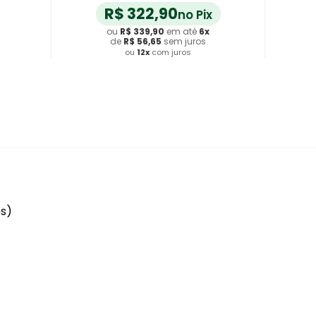
R$
322
,
90
no Pix
ou
R$
339
,
90
em até
6
x
de
R$
56
,
65
sem juros
ou
12
x
com juros
Adicionar ao Carrinho
es)