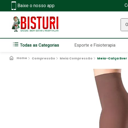
C
Baixe o nosso app
O q
Todas as Categorias
Esporte e Fisioterapia
Compressão
Meia Compressão
Meia-Calça Ever