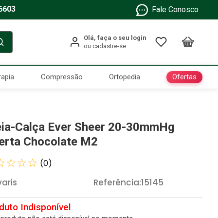
6603
Fale Conosco
Ofertas
rapia
Compressão
Ortopedia
ia-Calça Ever Sheer 20-30mmHg
erta Chocolate M2
☆
☆
☆
☆
(
0
)
varis
Referência
:
15145