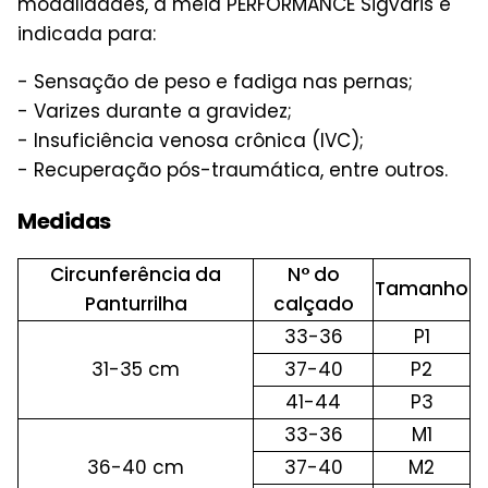
modalidades, a meia PERFORMANCE Sigvaris é
indicada para:
- Sensação de peso e fadiga nas pernas;
- Varizes durante a gravidez;
- Insuficiência venosa crônica (IVC);
- Recuperação pós-traumática, entre outros.
Medidas
Circunferência da
N° do
Tamanho
Panturrilha
calçado
33-36
P1
31-35 cm
37-40
P2
41-44
P3
33-36
M1
36-40 cm
37-40
M2