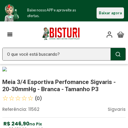
Baixe nosso APP e aproveite as
Baixar agora
ofertas.
O que você está buscando?
TERMOS MAIS BUSCADOS
Seringa Insulina
1
º
Meia 3/4 Esportiva Perfomance Sigvaris -
Fralda Geriatrica
2
º
20-30mmHg - Branca - Tamanho P3
Luva Latex
☆
☆
☆
☆
☆
3
º
(
0
)
Estetoscopio Littmann
4
º
Referência
:
11562
Sigvaris
Absorvente Geriatrico
5
º
R$
246
,
90
no Pix
Aparelho Pressão
6
º