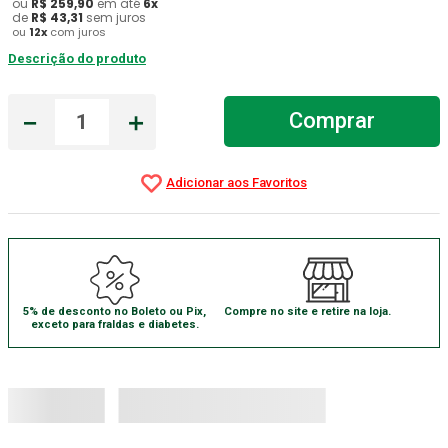
ou
R$
259
,
90
em até
6
x
de
R$
43
,
31
sem juros
Gaze Esteril
7
º
ou
12
x
com juros
Descrição do produto
Littmann
8
º
Cadeira Banho
9
º
－
＋
Comprar
Gaze
10
º
5% de desconto no Boleto ou Pix,
Compre no site e retire na loja.
exceto para fraldas e diabetes.