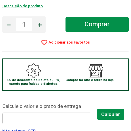
Descrição do produto
Gaze Esteril
7
º
Aparelho Pressão
8
º
－
＋
Comprar
Cadeira Banho
9
º
Gaze
10
º
5% de desconto no Boleto ou Pix,
Compre no site e retire na loja.
exceto para fraldas e diabetes.