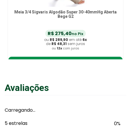
Meia 3/4 Sigvaris Algodão Super 30-40mmHg Aberta
Bege G2
R$
275
,
40
no Pix
ou
R$
289
,
90
em até
6
x
de
R$
48
,
31
sem juros
ou
12
x
com juros
Adicionar ao Carrinho
Avaliações
Carregando…
5 estrelas
0%