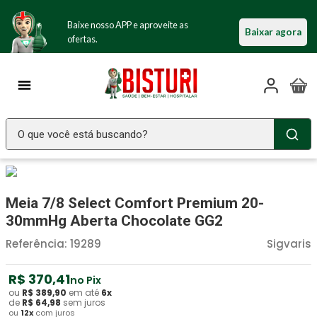
Baixe nosso APP e aproveite as
Baixar agora
ofertas.
O que você está buscando?
TERMOS MAIS BUSCADOS
Seringa Insulina
1
º
Meia 7/8 Select Comfort Premium 20-
Fralda Geriatrica
2
º
30mmHg Aberta Chocolate GG2
Luva Latex
3
º
Referência
:
19289
Sigvaris
Estetoscopio Littmann
4
º
R$
370
,
41
no Pix
Littmann
5
º
ou
R$
389
,
90
em até
6
x
de
R$
64
,
98
sem juros
ou
12
x
com juros
Absorvente Geriatrico
6
º