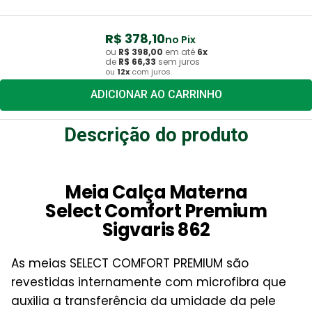
R$
378
,
10
no Pix
ou
R$
398
,
00
em até
6
x
de
R$
66
,
33
sem juros
ou
12
x
com juros
ADICIONAR AO CARRINHO
Descrição do produto
Meia Calça Materna
Select Comfort Premium
Sigvaris 862
As meias SELECT COMFORT PREMIUM são
revestidas internamente com microfibra que
auxilia a transferência da umidade da pele