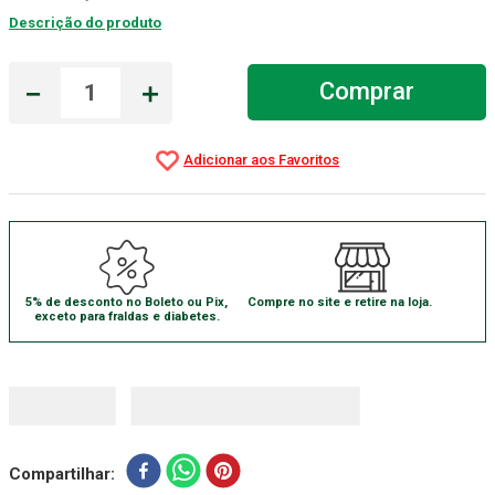
Descrição do produto
Absorvente Geriatrico
7
º
Gaze Esteril
8
º
－
＋
Comprar
Gaze
9
º
Cadeira Banho
10
º
5% de desconto no Boleto ou Pix,
Compre no site e retire na loja.
exceto para fraldas e diabetes.
Compartilhar