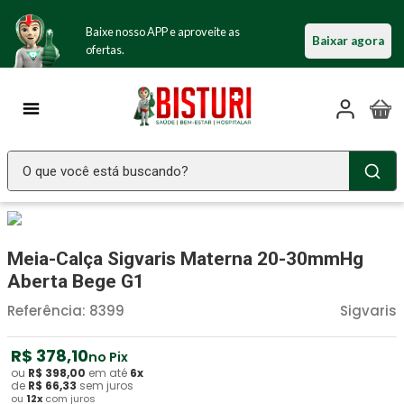
Baixe nosso APP e aproveite as
Baixar agora
ofertas.
O que você está buscando?
TERMOS MAIS BUSCADOS
Seringa Insulina
1
º
Meia-Calça Sigvaris Materna 20-30mmHg
Fralda Geriatrica
2
º
Aberta Bege G1
Luva Latex
3
º
Referência
:
8399
Sigvaris
Littmann
4
º
R$
378
,
10
no Pix
Estetoscopio Littmann
5
º
ou
R$
398
,
00
em até
6
x
de
R$
66
,
33
sem juros
ou
12
x
com juros
Aparelho Pressão
6
º