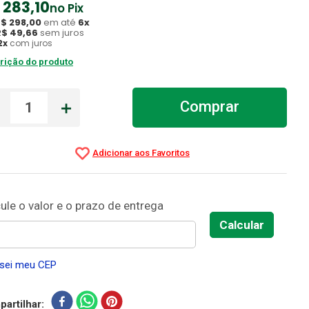
283
,
10
no Pix
R$
298
,
00
em até
6
x
R$
49
,
66
sem juros
2
x
com juros
rição do produto
－
＋
Comprar
sei meu CEP
artilhar