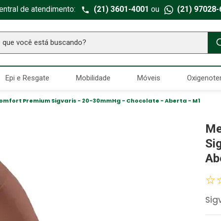
entral de atendimento:
(21) 3601-4001
ou
(21) 97028-
ue você está buscando?
TERMOS MAIS BUSCADOS
Epi e Resgate
Mobilidade
Móveis
Oxigenote
Seringa Insulina
1
º
Fralda Geriatrica
2
º
Comfort Premium Sigvaris - 20-30mmHg - Chocolate - Aberta - M1
Luva Latex
3
º
Me
Estetoscopio Littmann
4
º
Si
Littmann
5
º
Ab
Absorvente Geriatrico
6
º
☆
Gaze Esteril
7
º
Sig
Aparelho Pressão
8
º
Cadeira Banho
9
º