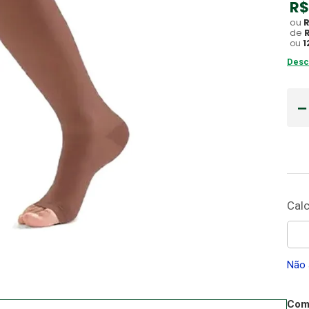
R$
Gaze
ou
10
º
de
ou
1
Desc
Não 
Comp