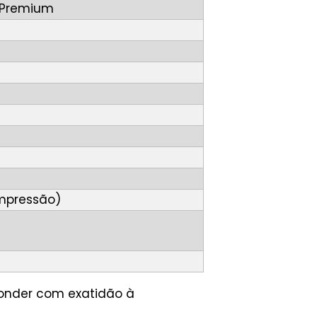
t Premium
mpressão)
ponder com exatidão à