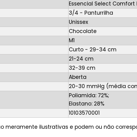
Essencial Select Comfor
3/4 - Panturrilha
Unissex
Chocolate
M1
Curto - 29-34 cm
21-24 cm
32-39 cm
Aberta
20-30 mmHg (média co
Poliamida: 72%;
Elastano: 28%
10103570001
são meramente ilustrativas e podem ou não corres