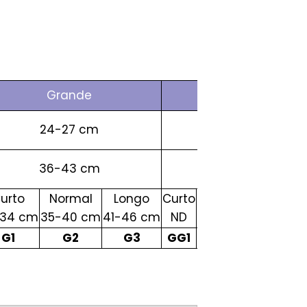
Grande
Extra Grande
24-27 cm
27-32 cm
36-43 cm
43-51 cm
urto
Normal
Longo
Curto
Normal
Lo
-34 cm
35-40 cm
41-46 cm
ND
35-40 cm
Acima 
G1
G2
G3
GG1
GG2
G