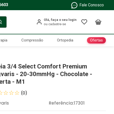
6603
Fale Conosco
Ofertas
rapia
Compressão
Ortopedia
ia 3/4 Select Comfort Premium
gvaris - 20-30mmHg - Chocolate -
erta - M1
☆
☆
☆
☆
(
0
)
varis
Referência
:
17301