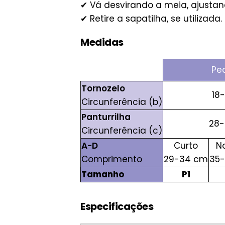
✔ Vá desvirando a meia, ajusta
✔ Retire a sapatilha, se utilizada.
Medidas
Pe
Tornozelo
18
Circunferência (b)
Panturrilha
28
Circunferência (c)
A-D
Curto
N
Comprimento
29-34 cm
35
Tamanho
P1
Especificações