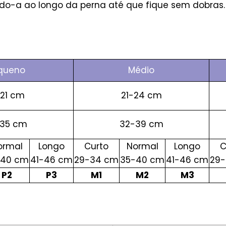
ndo-a ao longo da perna até que fique sem dobras.
queno
Médio
-21 cm
21-24 cm
-35 cm
32-39 cm
ormal
Longo
Curto
Normal
Longo
C
-40 cm
41-46 cm
29-34 cm
35-40 cm
41-46 cm
29
P2
P3
M1
M2
M3