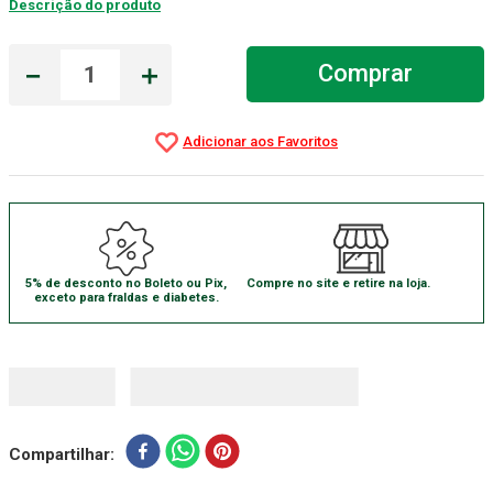
Descrição do produto
Absorvente Geriatrico
7
º
－
＋
Comprar
Gaze Esteril
8
º
Cadeira Banho
9
º
Gaze
10
º
5% de desconto no Boleto ou Pix,
Compre no site e retire na loja.
exceto para fraldas e diabetes.
Compartilhar