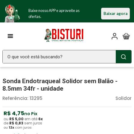
Baixe nosso APP e aproveite as
Baixar agora
ofertas.
O que você está buscando?
TERMOS MAIS BUSCADOS
Sonda Endotraqueal Solidor sem Balão -
Seringa Insulina
1
º
8.5mm 34fr - unidade
Fralda Geriatrica
2
º
Referência
:
13295
Solidor
Luva Latex
3
º
Estetoscopio Littmann
R$
4
4
º
,
75
no Pix
ou
R$
5
,
00
em até
6
x
Aparelho Pressão
5
º
de
R$
0
,
83
sem juros
ou
12
x
com juros
Littmann
6
º