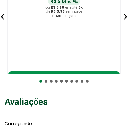
R$
37
,
90
no Pix
ou
R$
39
,
90
em até
6
x
de
R$
6
,
65
sem juros
ou
12
x
com juros
Adicionar ao Carrinho
Avaliações
Carregando…