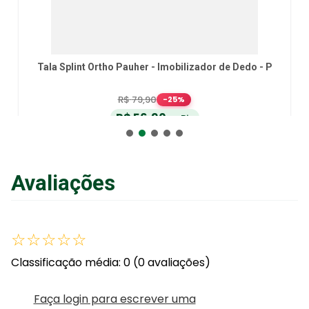
Tala Splint Ortho Pauher - Imobilizador de Dedo - P
R$
79
,
90
-
25
%
R$
56
,
90
no Pix
ou
R$
59
,
90
em até
6
x
de
R$
9
,
98
sem juros
ou
12
x
com juros
Avaliações
Adicionar ao Carrinho
☆
☆
☆
☆
☆
Classificação média: 0
(0 avaliações)
Faça login para escrever uma