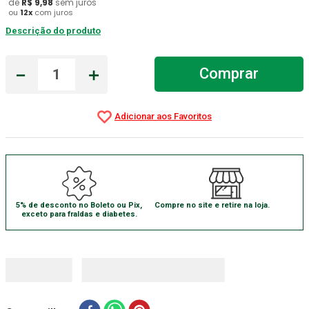
de
R$
9
,
98
sem juros
ou
12
x
com juros
Absorvente Geriatrico
7
º
Descrição do produto
Gaze Esteril
8
º
Gaze
－
＋
9
º
Comprar
Cadeira Banho
10
º
5% de desconto no Boleto ou Pix,
Compre no site e retire na loja.
exceto para fraldas e diabetes.