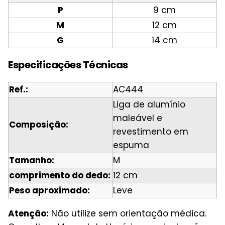
P
9 cm
M
12 cm
G
14 cm
Especificações Técnicas
Ref.:
AC444
Liga de alumínio
maleável e
Composição:
revestimento em
espuma
Tamanho:
M
comprimento do dedo:
12 cm
Peso aproximado:
Leve
Atenção:
Não utilize sem orientação médica.