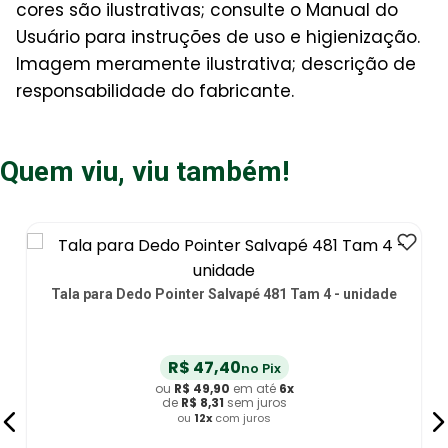
cores são ilustrativas; consulte o Manual do
Usuário para instruções de uso e higienização.
Imagem meramente ilustrativa; descrição de
responsabilidade do fabricante.
Quem viu, viu também!
Tala para Dedo Pointer Salvapé 481 Tam 4 - unidade
R$
47
,
40
no Pix
ou
R$
49
,
90
em até
6
x
de
R$
8
,
31
sem juros
ou
12
x
com juros