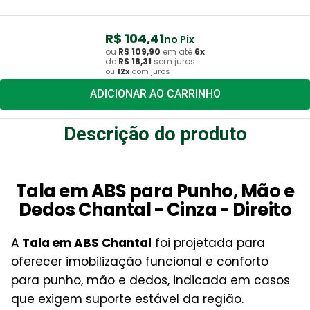
R$
104
,
41
no Pix
ou
R$
109
,
90
em até
6
x
de
R$
18
,
31
sem juros
ou
12
x
com juros
ADICIONAR AO CARRINHO
Descrição do produto
Tala em ABS para Punho, Mão e
Dedos Chantal - Cinza - Direito
A
Tala em ABS Chantal
foi projetada para
oferecer imobilização funcional e conforto
para punho, mão e dedos, indicada em casos
que exigem suporte estável da região.