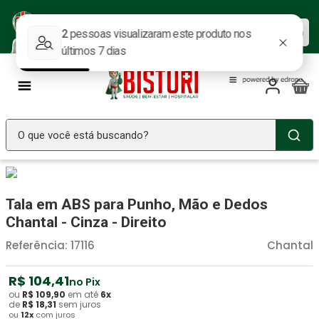
Baixe nosso APP e aproveite as
Baixar agora
ofertas.
O que você está buscando?
TERMOS MAIS BUSCADOS
Seringa Insulina
1
º
Tala em ABS para Punho, Mão e Dedos
Fralda Geriatrica
2
º
Chantal - Cinza - Direito
Luva Latex
3
º
Referência
:
17116
Chantal
Estetoscopio Littmann
4
º
R$
104
,
41
no Pix
Littmann
5
º
ou
R$
109
,
90
em até
6
x
de
R$
18
,
31
sem juros
ou
12
x
com juros
Absorvente Geriatrico
6
º