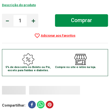
Descrição do produto
Gaze Esteril
7
º
Aparelho Pressão
8
º
－
＋
Comprar
Cadeira Banho
9
º
Gaze
10
º
5% de desconto no Boleto ou Pix,
Compre no site e retire na loja.
exceto para fraldas e diabetes.
Compartilhar