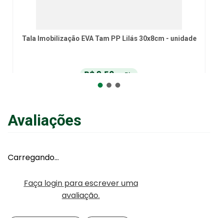
Tala Imobilização EVA Tam PP Lilás 30x8cm - unidade
R$
9
,
50
no Pix
ou
R$
10
,
00
em até
6
x
de
R$
1
,
66
sem juros
ou
12
x
com juros
Avaliações
Adicionar ao Carrinho
Carregando…
Faça login para escrever uma
avaliação.