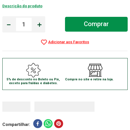
Descrição do produto
Absorvente Geriatrico
7
º
Gaze Esteril
8
º
－
＋
Comprar
Cadeira Banho
9
º
Gaze
10
º
5% de desconto no Boleto ou Pix,
Compre no site e retire na loja.
exceto para fraldas e diabetes.
Compartilhar