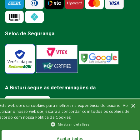
Selos de Segurança
Verificada por
A Bisturi segue as determinações da
×
Este website usa cookies para melhorar a experiência do usuário. Ao
utilizar o nosso website, estará a concordar com todos os cookies de
acordo com nossa Política de Cookies.
Bisturi Distribuidora de Material Hospitalar Ltda | Rua Miguel de Frias, 150 -
Mostrar detalhes
loja | Icaraí | Niterói - Rio de Janeiro | CEP: 24.220-003 | CNPJ: 32.561.144/0001-
03 | Insc. Est.: 84.147.982 | Telefone: (21) 2606-1709. © 2021 bisturi.com.br.
Todos os Direitos Reservados. As informações aqui apresentadas não
R$
19
,
00
no Pix
devem ser utilizadas para automedicação e não substituem, de forma
Aceitar todos