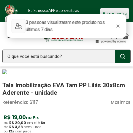
Baixe nosso APP e aproveite as
Baixar agora
ofertas.
O que você está buscando?
TERMOS MAIS BUSCADOS
Seringa Insulina
1
º
Tala Imobilização EVA Tam PP Lilás 30x8cm
Fralda Geriatrica
2
º
Aderente - unidade
Luva Latex
3
º
Referência
:
6117
Marimar
Estetoscopio Littmann
4
º
R$
19
,
00
no Pix
Aparelho Pressão
5
º
ou
R$
20
,
00
em até
6
x
de
R$
3
,
33
sem juros
ou
12
x
com juros
Littmann
6
º