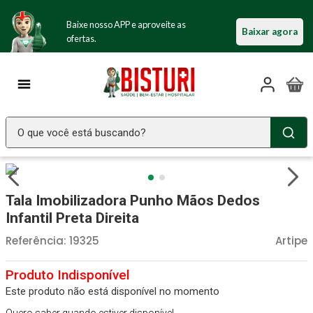
Baixe nosso APP e aproveite as
Baixar agora
ofertas.
O que você está buscando?
TERMOS MAIS BUSCADOS
Seringa Insulina
1
º
Tala Imobilizadora Punho Mãos Dedos
Fralda Geriatrica
2
º
Infantil Preta Direita
Luva Latex
3
º
Referência
:
19325
Artipe
Littmann
4
º
Estetoscopio Littmann
5
º
Este produto não está disponível no momento
Aparelho Pressão
6
º