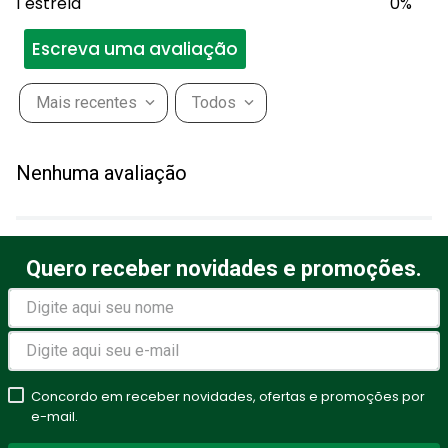
1 estrela
0%
Escreva uma avaliação
Mais recentes
Todos
Adicionar avaliação
Nenhuma avaliação
Título
Quero receber novidades e promoções.
Avalie o produto de 1 a 5
estrelas
★
★
★
★
★
Seu nome
Concordo em receber novidades, ofertas e promoções por
e-mail.