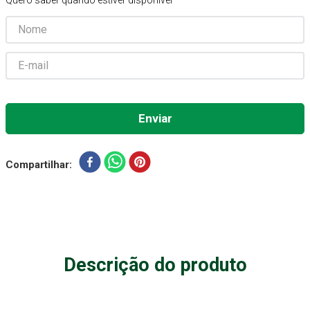
Quero saber quando estiver disponível
Absorvente Geriatrico
7
º
Gaze Esteril
8
º
Gaze
9
º
Cadeira Banho
10
º
Compartilhar
Descrição do produto