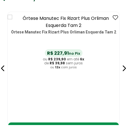
Órtese Manutec Fix Rizart Plus Orliman Esquerda Tam 2
R$
227
,
91
no Pix
ou
R$
239
,
90
em até
6
x
de
R$
39
,
98
sem juros
ou
12
x
com juros