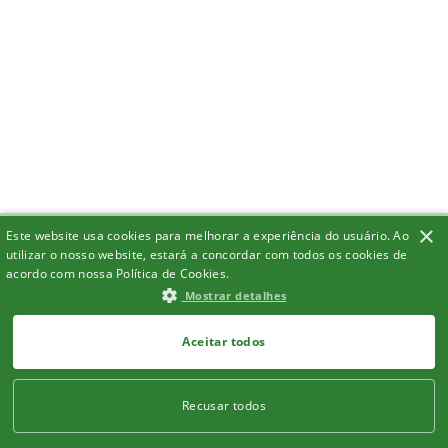
×
Este website usa cookies para melhorar a experiência do usuário. Ao
utilizar o nosso website, estará a concordar com todos os cookies de
acordo com nossa Política de Cookies.
Mostrar detalhes
Aceitar todos
Recusar todos