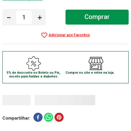
Absorvente Geriatrico
7
º
－
＋
Comprar
Gaze Esteril
8
º
Gaze
9
º
Cadeira Banho
10
º
5% de desconto no Boleto ou Pix,
Compre no site e retire na loja.
exceto para fraldas e diabetes.
Compartilhar