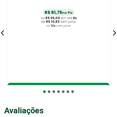
R$
61
,
75
no Pix
ou
R$
65
,
00
em até
6
x
de
R$
10
,
83
sem juros
ou
12
x
com juros
Adicionar ao Carrinho
Avaliações