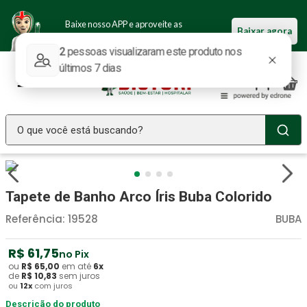
Baixe nosso APP e aproveite as
Baixar agora
ofertas.
O que você está buscando?
TERMOS MAIS BUSCADOS
Seringa Insulina
1
º
Tapete de Banho Arco Íris Buba Colorido
Fralda Geriatrica
2
º
Referência
:
19528
BUBA
Luva Latex
3
º
R$
61
,
75
no Pix
Littmann
4
º
ou
R$
65
,
00
em até
6
x
de
R$
10
,
83
sem juros
Estetoscopio Littmann
5
º
ou
12
x
com juros
Aparelho Pressão
Descrição do produto
6
º