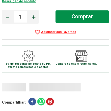
Descrição do produto
Absorvente Geriatrico
7
º
－
＋
Comprar
Gaze Esteril
8
º
Gaze
9
º
Cadeira Banho
10
º
5% de desconto no Boleto ou Pix,
Compre no site e retire na loja.
exceto para fraldas e diabetes.
Compartilhar