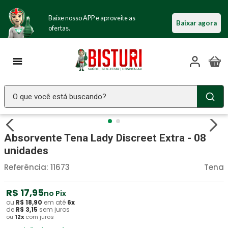
Baixe nosso APP e aproveite as
Baixar agora
ofertas.
O que você está buscando?
TERMOS MAIS BUSCADOS
Absorvente Tena Lady Discreet Extra - 08
Seringa Insulina
1
º
unidades
Fralda Geriatrica
2
º
Referência
:
11673
Tena
Luva Latex
3
º
Littmann
R$
17
4
º
,
95
no Pix
ou
R$
18
,
90
em até
6
x
Estetoscopio Littmann
5
º
de
R$
3
,
15
sem juros
ou
12
x
com juros
Aparelho Pressão
6
º