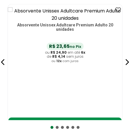
issex Adultcare Premium Adulto 20
Absorvente com Gel A
unidades
R$
23
,
65
R
no Pix
ou
R$
24
,
90
em até
6
x
ou
R
de
R$
4
,
14
sem juros
de
ou
12
x
com juros
o
Adicionar ao Carrinho
Adic