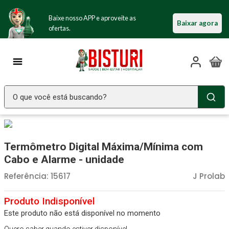
Baixe nosso APP e aproveite as
Baixar agora
ofertas.
O que você está buscando?
TERMOS MAIS BUSCADOS
Seringa Insulina
1
º
Termômetro Digital Máxima/Mínima com
Fralda Geriatrica
2
º
Cabo e Alarme - unidade
Littmann
3
º
Referência
:
15617
J Prolab
Luva Latex
4
º
Absorvente Geriatrico
5
º
Este produto não está disponível no momento
Estetoscopio Littmann
6
º