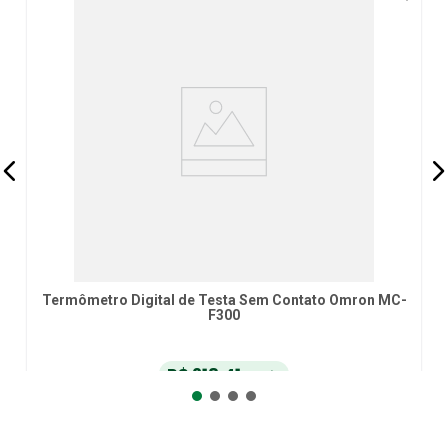
Termômetro Digital de Testa Sem Contato Omron MC-
F300
R$
218
,
41
no Pix
ou
R$
229
,
90
em até
6
x
de
R$
38
,
31
sem juros
ou
12
x
com juros