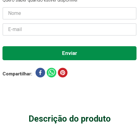
Quero saber quando estiver disponível
Aparelho Pressão
7
º
Gaze Esteril
8
º
Curativo
9
º
Cadeira Banho
10
º
Compartilhar
Descrição do produto