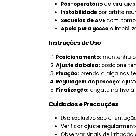
Pós-operatório
de cirurgias
Instabilidade
por artrite re
Sequelas de AVE
com compr
Apoio para gesso
e imobili
Instruções de Uso
Posicionamento:
mantenha o 
Ajuste da bolsa:
posicione te
Fixação:
prenda a alça nos f
Regulagem do pescoço:
ajust
Finalização:
engate na fivela
Cuidados e Precauções
Uso exclusivo sob orientaçã
Verificar ajuste regularment
Observar sinais de irritaçã