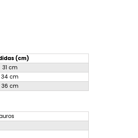
didas (cm)
31 cm
34 cm
36 cm
auros