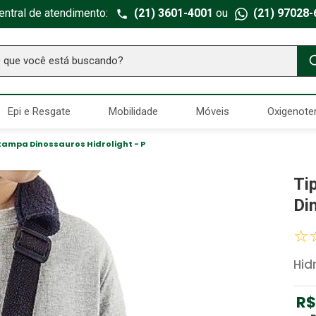
entral de atendimento:
(21) 3601-4001
ou
(21) 97028-
ue você está buscando?
TERMOS MAIS BUSCADOS
Epi e Resgate
Mobilidade
Móveis
Oxigenote
Seringa Insulina
1
º
Fralda Geriatrica
2
º
stampa Dinossauros Hidrolight - P
Luva Latex
3
º
Ti
Littmann
4
º
Di
Estetoscopio Littmann
5
º
☆
Aparelho Pressão
6
º
Hid
Absorvente Geriatrico
7
º
Gaze Esteril
8
º
R$
Gaze
9
º