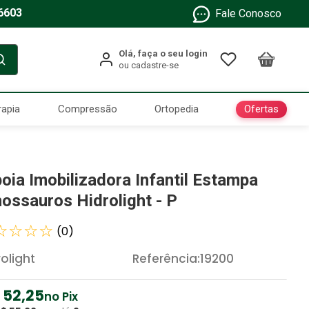
6603
Fale Conosco
Ofertas
rapia
Compressão
Ortopedia
poia Imobilizadora Infantil Estampa
nossauros Hidrolight - P
☆
☆
☆
☆
(
0
)
rolight
Referência
:
19200
52
,
25
no Pix