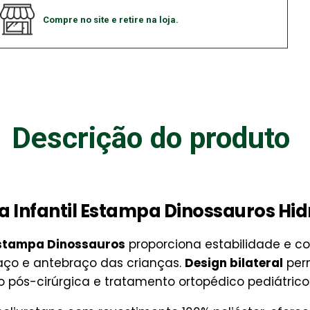
Compre no site e retire na loja.
Descrição do produto
a Infantil Estampa Dinossauros Hi
 Estampa Dinossauros
proporciona estabilidade e c
raço e antebraço das crianças.
Design bilateral
perm
o pós-cirúrgica e tratamento ortopédico pediátrico