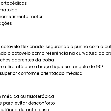
 ortopédicas
umatoide
ometimento motor
zações
cotovelo flexionado, segurando o punho com a ou
ndo o cotovelo como referência na curvatura do p
echos aderentes da bolsa
e a tira até que o braço fique em ângulo de 90°
 superior conforme orientação médica
o médica ou fisioterápica
e para evitar desconforto
o cutânea durante o uso