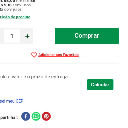
R$
55
,
00
em até
6
x
R$
9
,
16
sem juros
2
x
com juros
rição do produto
－
＋
Comprar
sei meu CEP
artilhar