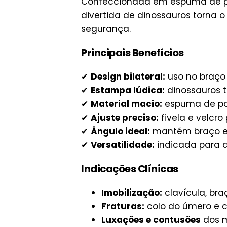
Confeccionada em espuma de pol
divertida de dinossauros torna o
segurança.
Principais Benefícios
✔
Design bilateral:
uso no braço 
✔
Estampa lúdica:
dinossauros t
✔
Material macio:
espuma de pol
✔
Ajuste preciso:
fivela e velcr
✔
Ângulo ideal:
mantém braço em
✔
Versatilidade:
indicada para d
Indicações Clínicas
Imobilização:
clavícula, bra
Fraturas:
colo do úmero e c
Luxações e contusões
dos m