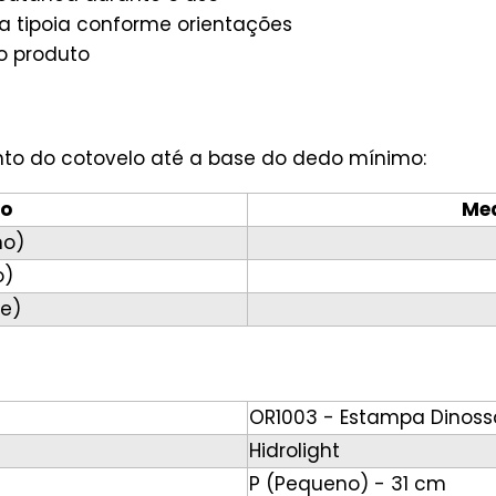
 tipoia conforme orientações
o produto
o do cotovelo até a base do dedo mínimo:
o
Me
no)
o)
e)
OR1003 - Estampa Dinoss
Hidrolight
P (Pequeno) - 31 cm