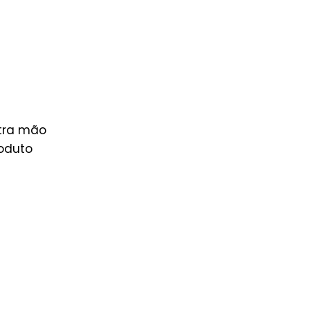
tra mão
roduto