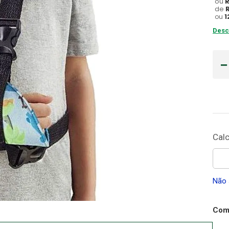
ou
de
Cadeira Banho
ou
1
10
º
Desc
Não 
Comp