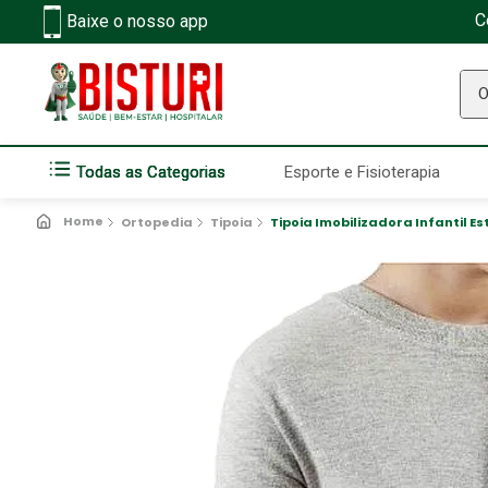
C
Baixe o nosso app
O q
Todas as Categorias
Esporte e Fisioterapia
Ortopedia
Tipoia
Tipoia Imobilizadora Infantil E