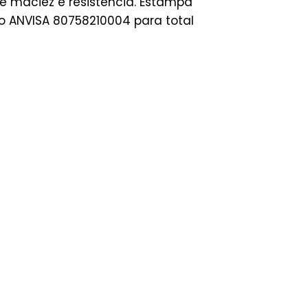
e maciez e resistência. Estampa
ro ANVISA 80758210004 para total