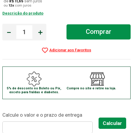
de
R$
11
,
65
sem juros
ou
12
x
com juros
Absorvente Geriatrico
7
º
Descrição do produto
Gaze Esteril
8
º
Cadeira Banho
－
＋
9
º
Comprar
Gaze
10
º
5% de desconto no Boleto ou Pix,
Compre no site e retire na loja.
exceto para fraldas e diabetes.