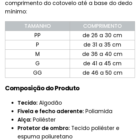
comprimento do cotovelo até a base do dedo
mínimo:
TAMANHO
COMPRIMENTO
PP
de 26 a 30 cm
P
de 31 a 35 cm
M
de 36 a 40 cm
G
de 41 a 45 cm
GG
de 46 a 50 cm
Composição do Produto
Tecido:
Algodão
Fivela e fecho aderente:
Poliamida
Alça:
Poliéster
Protetor de ombro:
Tecido poliéster e
espuma poliuretano