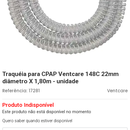
Absorvente Geriatrico
7
º
Gaze Esteril
8
º
Gaze
9
º
Cadeira Banho
10
º
Traquéia para CPAP Ventcare 148C 22mm
diâmetro X 1,80m - unidade
Referência
:
17281
Ventcare
Este produto não está disponível no momento
Quero saber quando estiver disponível