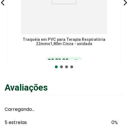
Traquéia em PVC para Terapia Respiratória
22mmx1,80m Cinza - unidade
R$
37
,
90
no Pix
ou
R$
39
,
90
em até
6
x
de
R$
6
,
65
sem juros
ou
12
x
com juros
Avaliações
Adicionar ao Carrinho
Carregando…
5 estrelas
0%