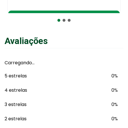
R$
123
,
41
no Pix
ou
R$
129
,
90
em até
6
x
de
R$
21
,
65
sem juros
ou
12
x
com juros
Avaliações
Adicionar ao Carrinho
Carregando…
5 estrelas
0%
4 estrelas
0%
3 estrelas
0%
2 estrelas
0%