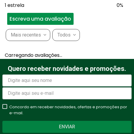
1 estrela
0%
Escreva uma avaliação
Mais recentes
Todos
Adicionar avaliação
Carregando avaliações…
Título
Quero receber novidades e promoções.
Avalie o produto de 1 a 5
estrelas
Concordo em receber novidades, ofertas e promoções por
★
★
★
★
★
e-mail.
Seu nome
ENVIAR