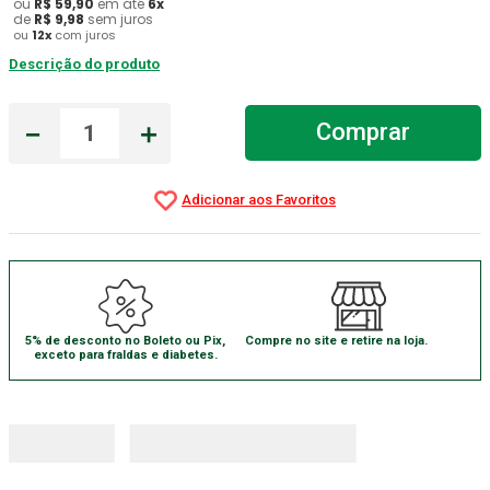
ou
R$
59
,
90
em até
6
x
de
R$
9
,
98
sem juros
Gaze Esteril
7
º
ou
12
x
com juros
Descrição do produto
Aparelho Pressão
8
º
Cadeira Banho
9
º
－
＋
Comprar
Gaze
10
º
5% de desconto no Boleto ou Pix,
Compre no site e retire na loja.
exceto para fraldas e diabetes.