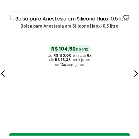
Bolsa para Anestesia em Silicone Haoxi 0,5 litro
R$
104
,
50
no Pix
ou
R$
110
,
00
em até
6
x
de
R$
18
,
33
sem juros
ou
12
x
com juros