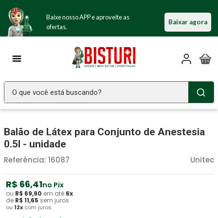
Baixe nosso APP e aproveite as
Baixar agora
ofertas.
O que você está buscando?
TERMOS MAIS BUSCADOS
Balão de Látex para Conjunto de Anestesia
Seringa Insulina
1
º
0.5l - unidade
Fralda Geriatrica
2
º
Referência
:
16087
Unitec
Luva Latex
3
º
Littmann
R$
66
4
º
,
41
no Pix
ou
R$
69
,
90
em até
6
x
Absorvente Geriatrico
5
º
de
R$
11
,
65
sem juros
ou
12
x
com juros
Estetoscopio Littmann
6
º