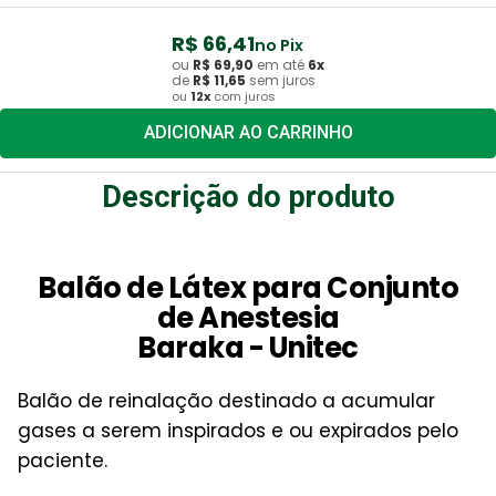
R$
66
,
41
no Pix
ou
R$
69
,
90
em até
6
x
de
R$
11
,
65
sem juros
ou
12
x
com juros
ADICIONAR AO CARRINHO
Descrição do produto
Balão de Látex para Conjunto
de Anestesia
Baraka - Unitec
Balão de reinalação destinado a acumular
gases a serem inspirados e ou expirados pelo
paciente.