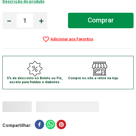
Descrição do produto
Aparelho Pressão
7
º
－
＋
Comprar
Gaze Esteril
8
º
Curativo
9
º
Gaze
10
º
5% de desconto no Boleto ou Pix,
Compre no site e retire na loja.
exceto para fraldas e diabetes.
Compartilhar