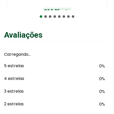
R$
2
,
85
no Pix
ou
R$
3
,
00
em até
6
x
de
R$
0
,
50
sem juros
ou
12
x
com juros
Avaliações
Adicionar ao Carrinho
Carregando…
5 estrelas
0%
4 estrelas
0%
3 estrelas
0%
2 estrelas
0%