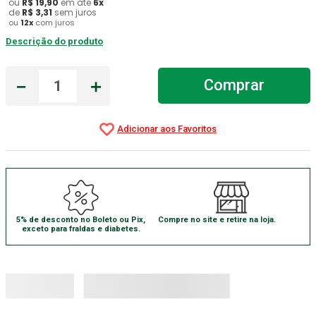
ou
R$
19
,
90
em até
6
x
de
R$
3
,
31
sem juros
Gaze Esteril
7
º
ou
12
x
com juros
Descrição do produto
Aparelho Pressão
8
º
Cadeira Banho
9
º
－
＋
Comprar
Gaze
10
º
5% de desconto no Boleto ou Pix,
Compre no site e retire na loja.
exceto para fraldas e diabetes.