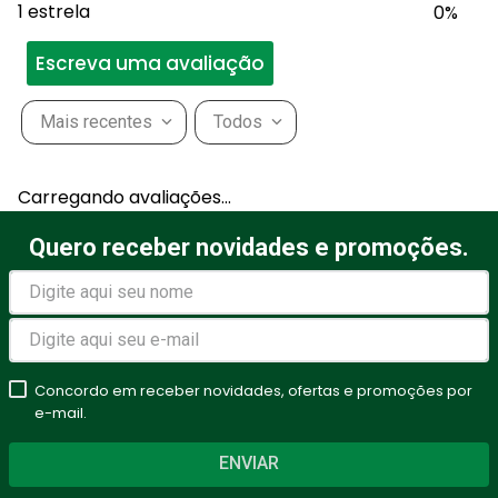
1 estrela
0%
Escreva uma avaliação
Mais recentes
Todos
Adicionar avaliação
Carregando avaliações…
Título
Quero receber novidades e promoções.
Avalie o produto de 1 a 5
estrelas
Concordo em receber novidades, ofertas e promoções por
★
★
★
★
★
e-mail.
Seu nome
ENVIAR