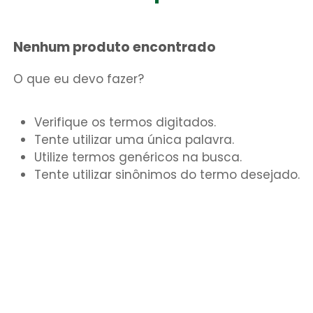
Gaze Esteril
7
º
Nenhum produto encontrado
Aparelho Pressão
8
º
Cadeira Banho
9
º
O que eu devo fazer?
Gaze
10
º
Verifique os termos digitados.
Tente utilizar uma única palavra.
Utilize termos genéricos na busca.
Tente utilizar sinônimos do termo desejado.