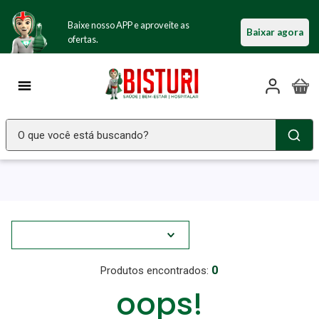
Baixe nosso APP e aproveite as
Baixar agora
ofertas.
O que você está buscando?
TERMOS MAIS BUSCADOS
Seringa Insulina
1
º
Fralda Geriatrica
2
º
Luva Latex
3
º
Estetoscopio Littmann
4
º
0
oops!
Littmann
5
º
Absorvente Geriatrico
6
º