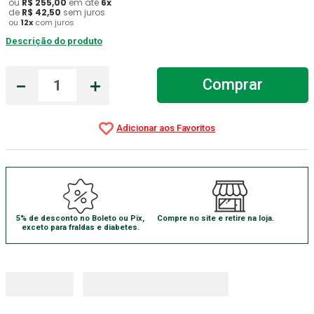
ou
R$
255
,
00
em até
6
x
de
R$
42
,
50
sem juros
Absorvente Geriatrico
7
º
ou
12
x
com juros
Descrição do produto
Gaze Esteril
8
º
Cadeira Banho
9
º
－
＋
Comprar
Gaze
10
º
5% de desconto no Boleto ou Pix,
Compre no site e retire na loja.
exceto para fraldas e diabetes.