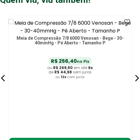
Meia de Compressão 7/8 6000 Venosan - Bege - 30-
40mmHg - Pé Aberto - Tamanho P
R$
256
,
40
no Pix
ou
R$
269
,
90
em até
6
x
de
R$
44
,
98
sem juros
ou
12
x
com juros