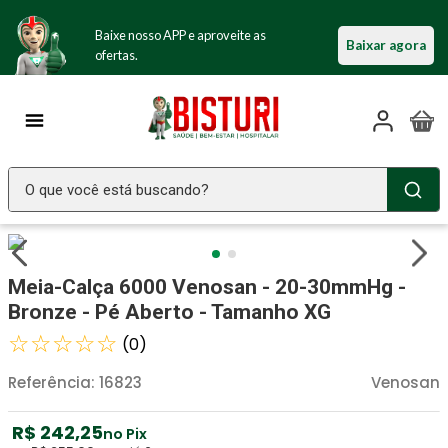
Baixe nosso APP e aproveite as
Baixar agora
ofertas.
O que você está buscando?
TERMOS MAIS BUSCADOS
Seringa Insulina
1
º
Meia-Calça 6000 Venosan - 20-30mmHg -
Fralda Geriatrica
2
º
Bronze - Pé Aberto - Tamanho XG
Luva Latex
☆
☆
☆
☆
☆
3
º
(
0
)
Estetoscopio Littmann
4
º
Referência
:
16823
Venosan
Aparelho Pressão
5
º
R$
242
,
25
no Pix
Littmann
6
º