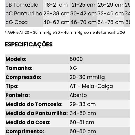
cB Tornozelo
18-21 cm
21-25 cm
25-29 cm
29-
cC Panturrilha
28-38 cm
30-42 cm
32-46 cm
34-
cG Coxa
40-62 cm
46-70 cm
54-78 cm
60-
* AGH e AT 20 - 30 mmHg e 30 - 40 mmHg, somente tamanho XG
ESPECIFICAÇÕES
Modelo:
6000
Tamanho:
XG
Compressão:
20-30 mmHg
Tipo:
AT - Meia-Calça
Ponteira:
Aberto
Medida do Tornozelo:
29-33 cm
Medida da Panturrilha:
34-50 cm
Medida da Coxa:
60-81 cm
Comprimento:
60-80 cm