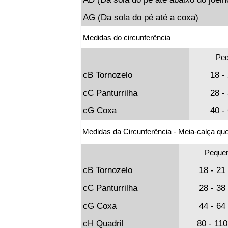
AG (Da sola do pé até a coxa)
Medidas do circunferência
Pe
cB Tornozelo
18 -
cC Panturrilha
28 -
cG Coxa
40 -
Medidas da Circunferência - Meia-calça qu
Peque
cB Tornozelo
18 - 21
cC Panturrilha
28 - 38
cG Coxa
44 - 64
cH Quadril
80 - 11