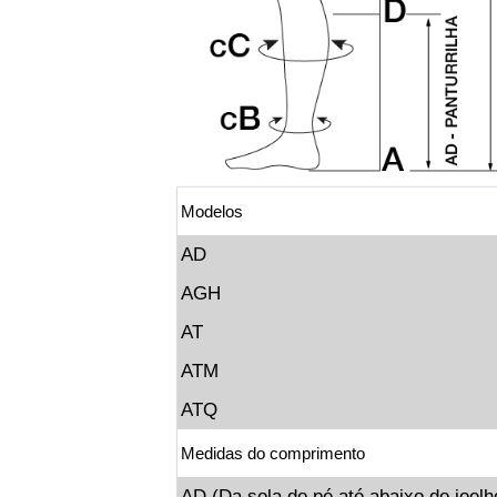
Modelos
AD
AGH
AT
ATM
ATQ
Medidas do comprimento
AD (Da sola do pé até abaixo do joelh