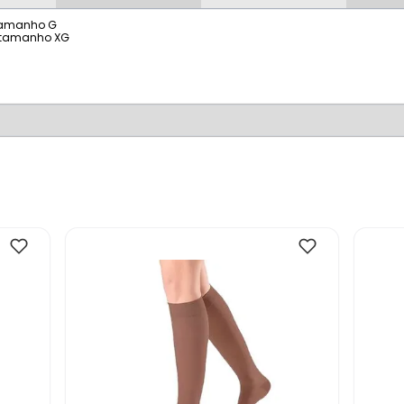
tamanho G
 tamanho XG