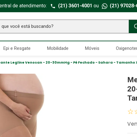
entral de atendimento:
(21) 3601-4001
ou
(21) 97028-
ue você está buscando?
TERMOS MAIS BUSCADOS
Epi e Resgate
Mobilidade
Móveis
Oxigenote
Seringa Insulina
1
º
Fralda Geriatrica
2
º
ante Legline Venosan - 20-30mmHg - Pé Fechado - Sahara - Tamanho
Luva Latex
3
º
Me
Estetoscopio Littmann
4
º
20
Aparelho Pressão
5
º
Ta
Littmann
6
º
☆
Absorvente Geriatrico
7
º
Ve
Gaze Esteril
8
º
Cadeira Banho
9
º