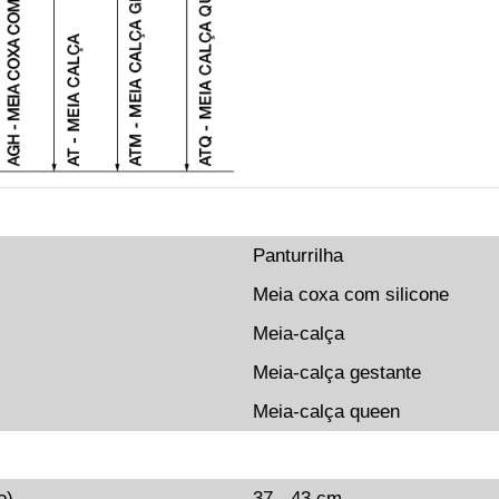
Panturrilha
Meia coxa com silicone
Meia-calça
Meia-calça gestante
Meia-calça queen
o)
37 - 43 cm