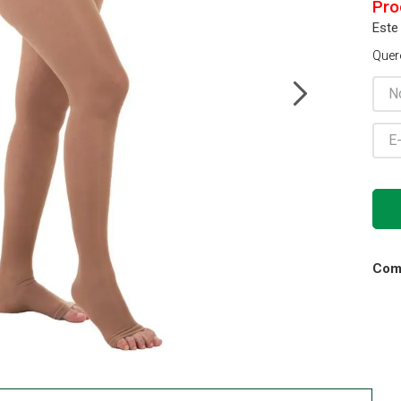
Este
Gaze
10
º
Quer
Comp