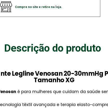
Compre no site e retire na loja.
Descrição do produto
nte Legline Venosan 20-30mmHg 
Tamanho XG
Venosan
é para mulheres que cuidam da saúde sem
tecnologia têxtil avançada e terapia elasto-compr