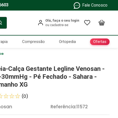
6603
Fale Conosco
Ofertas
rapia
Compressão
Ortopedia
 XG
ia-Calça Gestante Legline Venosan -
-30mmHg - Pé Fechado - Sahara -
manho XG
☆
☆
☆
☆
(
0
)
nosan
Referência
:
11572