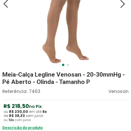
Absorvente Geriatrico
7
º
Gaze Esteril
8
º
Gaze
9
º
Cadeira Banho
10
º
Meia-Calça Legline Venosan - 20-30mmHg -
Pé Aberto - Olinda - Tamanho P
Referência
:
7463
Venosan
R$
218
,
50
no Pix
ou
R$
230
,
00
em até
6
x
de
R$
38
,
33
sem juros
ou
12
x
com juros
Descrição do produto