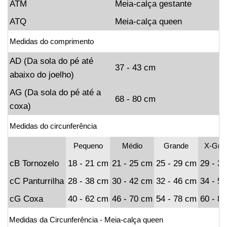
ATM
Meia-calça gestante
ATQ
Meia-calça queen
Medidas do comprimento
AD (Da sola do pé até
37 - 43 cm
abaixo do joelho)
AG (Da sola do pé até a
68 - 80 cm
coxa)
Medidas do circunferência
Pequeno
Médio
Grande
X-Gra
cB Tornozelo
18 - 21 cm
21 - 25 cm
25 - 29 cm
29 - 3
cC Panturrilha
28 - 38 cm
30 - 42 cm
32 - 46 cm
34 - 5
cG Coxa
40 - 62 cm
46 - 70 cm
54 - 78 cm
60 - 8
Medidas da Circunferência - Meia-calça queen