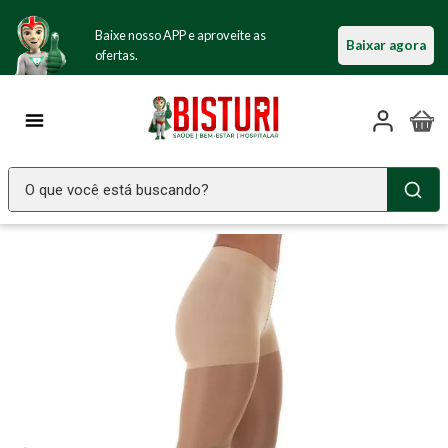
Baixe nosso APP e aproveite as
Baixar agora
ofertas.
O que você está buscando?
TERMOS MAIS BUSCADOS
Seringa Insulina
1
º
Fralda Geriatrica
2
º
Luva Latex
3
º
Littmann
4
º
Estetoscopio Littmann
5
º
Aparelho Pressão
6
º