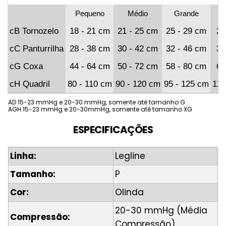
Pequeno
Médio
Grande
X
cB Tornozelo
18 - 21 cm
21 - 25 cm
25 - 29 cm
29
cC Panturrilha
28 - 38 cm
30 - 42 cm
32 - 46 cm
34
cG Coxa
44 - 64 cm
50 - 72 cm
58 - 80 cm
63
cH Quadril
80 - 110 cm
90 - 120 cm
95 - 125 cm
115
AD 15-23 mmHg e 20-30 mmHg, somente até tamanho G
AGH 15-23 mmHg e 20-30mmHg, somente até tamanho XG
ESPECIFICAÇÕES
Linha:
Legline
Tamanho:
P
Cor:
Olinda
20-30 mmHg (Média
Compressão:
Compressão)