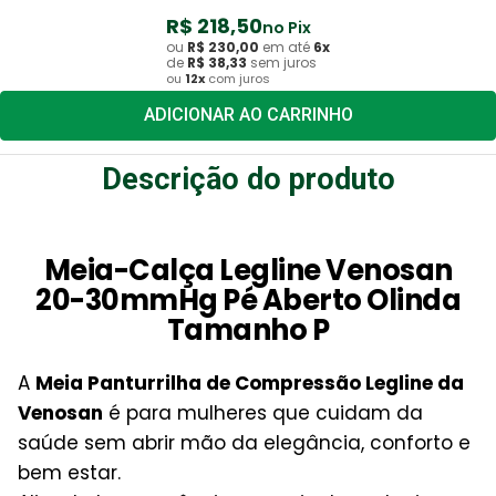
R$
218
,
50
no Pix
ou
R$
230
,
00
em até
6
x
de
R$
38
,
33
sem juros
ou
12
x
com juros
ADICIONAR AO CARRINHO
Descrição do produto
Meia-Calça Legline Venosan
20-30mmHg Pé Aberto Olinda
Tamanho P
A
Meia Panturrilha de Compressão Legline da
Venosan
é para mulheres que cuidam da
saúde sem abrir mão da elegância, conforto e
bem estar.