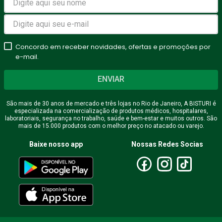
estrelas
★
★
★
★
★
Seu nome
Concordo em receber novidades, ofertas e promoções por
e-mail.
ENVIAR
Endereço de email
São mais de 30 anos de mercado e três lojas no Rio de Janeiro, A BISTURI é
especializada na comercialização de produtos médicos, hospitalares,
laboratoriais, segurança no trabalho, saúde e bem-estar e muitos outros. São
mais de 15.000 produtos com o melhor preço no atacado ou varejo.
Escreva uma avaliação
Baixe nosso app
Nossas Redes Socias
ENVIAR AVALIAÇÃO