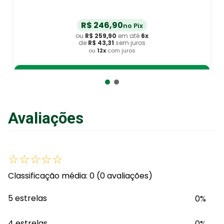
R$
246
,
90
no Pix
ou
R$
259
,
90
em até
6
x
de
R$
43
,
31
sem juros
ou
12
x
com juros
Adicionar ao Carrinho
Avaliações
☆
☆
☆
☆
☆
Classificação média: 0
(0 avaliações)
5 estrelas
0%
4 estrelas
0%