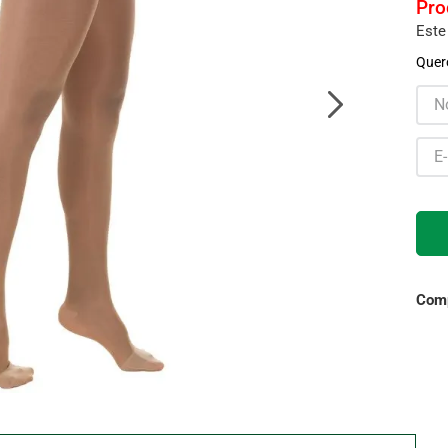
Este
Gaze
10
º
Quero
Comp