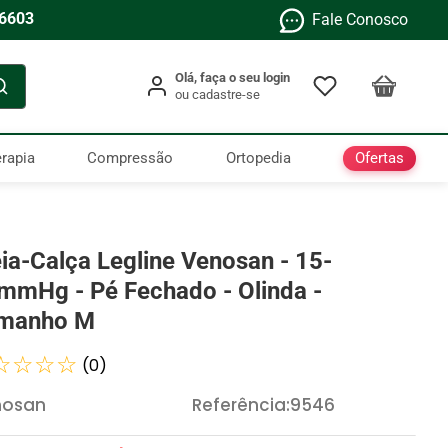
-6603
Fale Conosco
Ofertas
rapia
Compressão
Ortopedia
ia-Calça Legline Venosan - 15-
mmHg - Pé Fechado - Olinda -
manho M
☆
☆
☆
☆
(
0
)
nosan
Referência
:
9546