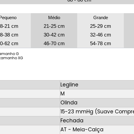
Pequeno
Médio
Grande
8-21 cm
21-25 cm
25-29 cm
8-38 cm
30-42 cm
32-46 cm
0-62 cm
46-70 cm
54-78 cm
tamanho G
 tamanho XG
Legline
M
Olinda
15-23 mmHg (Suave Compr
Fechada
AT - Meia-Calça