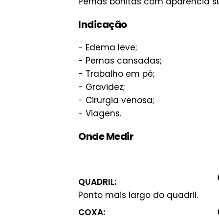
Pernas bonitas com aparência su
Indicação
- Edema leve;
- Pernas cansadas;
- Trabalho em pé;
- Gravidez;
- Cirurgia venosa;
- Viagens.
Onde Medir
QUADRIL:
Ponto mais largo do quadril.
COXA: