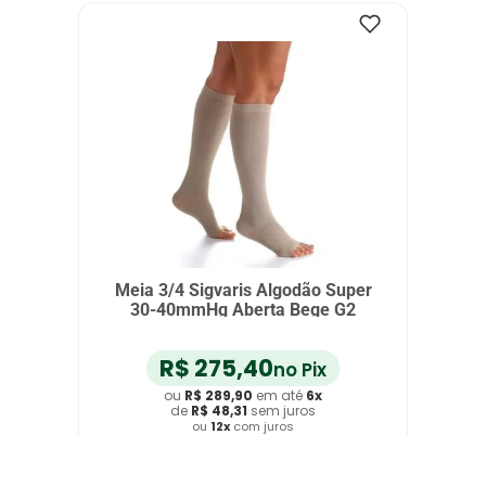
Meia 3/4 Sigvaris Algodão Super
30-40mmHg Aberta Bege G2
R$
275
,
40
no Pix
ou
R$
289
,
90
em até
6
x
de
R$
48
,
31
sem juros
ou
12
x
com juros
Adicionar ao Carrinho