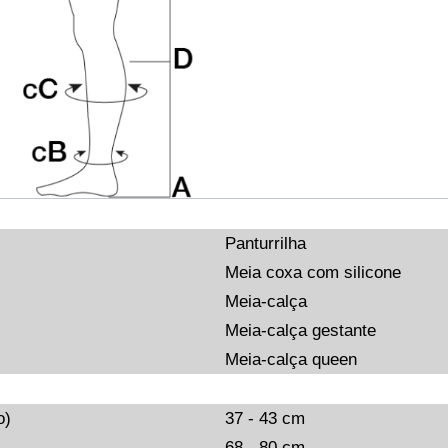
Panturrilha
Meia coxa com silicone
Meia-calça
Meia-calça gestante
Meia-calça queen
o)
37 - 43 cm
68 - 80 cm