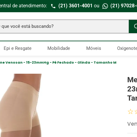
entral de atendimento:
(21) 3601-4001
ou
(21) 97028
ue você está buscando?
TERMOS MAIS BUSCADOS
Epi e Resgate
Mobilidade
Móveis
Oxigenote
Seringa Insulina
1
º
Fralda Geriatrica
2
º
ine Venosan - 15-23mmHg - Pé Fechado - Olinda - Tamanho M
Luva Latex
3
º
Me
Estetoscopio Littmann
4
º
23
Aparelho Pressão
5
º
Ta
Littmann
6
º
☆
Absorvente Geriatrico
7
º
Ve
Gaze Esteril
8
º
Cadeira Banho
9
º