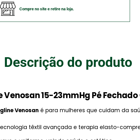
Compre no site e retire na loja.
Descrição do produto
ne Venosan 15-23mmHg Pé Fechado
gline Venosan
é para mulheres que cuidam da saú
tecnologia têxtil avançada e terapia elasto-compr