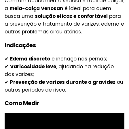
Com um acabamento sedoso e fácil de calçar,
a
meia-calça Venosan
é ideal para quem
busca uma
solução eficaz e confortável
para
a prevenção e tratamento de varizes, edema e
outros problemas circulatórios.
Indicações
✔
Edema discreto
e inchaço nas pernas;
✔
Varicosidade leve
, ajudando na redução
das varizes;
✔
Prevenção de varizes durante a gravidez
ou
outros períodos de risco.
Como Medir