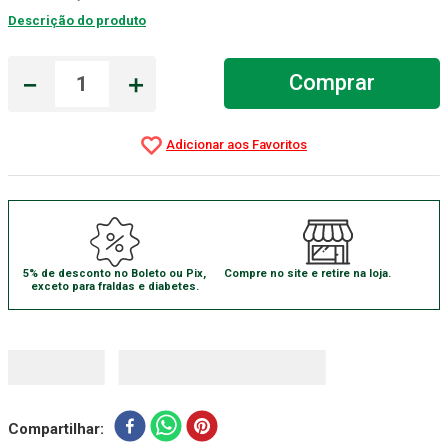
Descrição do produto
Gaze Esteril
7
º
Aparelho Pressão
8
º
－
＋
Comprar
Cadeira Banho
9
º
Gaze
10
º
5% de desconto no Boleto ou Pix,
Compre no site e retire na loja.
exceto para fraldas e diabetes.
Compartilhar