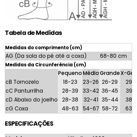
Tabela de Medidas
Medidas do comprimento (cm)
AG (Da sola do pé até a coxa)
68-80 cm
Medidas da Circunferência (cm)
Pequeno
Médio
Grande
X-Gra
cB Tornozelo
18-23
23-26
26-29
29-
cC Panturrilha
28-39
33-42
36-45
39-
cD Abaixo do joelho
28-38
32-41
35-44
38-
cG Coxa
48-63
54-67
58-72
63-
ESPECIFICAÇÕES