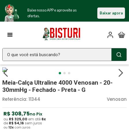
Baixe nosso APP e aproveite as
Baixar agora
ofertas.
O que você está buscando?
TERMOS MAIS BUSCADOS
Seringa Insulina
1
º
Meia-Calça Ultraline 4000 Venosan - 20-
Fralda Geriatrica
2
º
30mmHg - Fechado - Preta - G
Luva Latex
3
º
Referência
:
11344
Venosan
Estetoscopio Littmann
4
º
R$
308
,
75
no Pix
Littmann
5
º
ou
R$
325
,
00
em até
6
x
de
R$
54
,
16
sem juros
ou
12
x
com juros
Absorvente Geriatrico
6
º