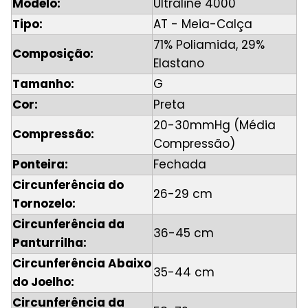
Modelo:
Ultraline 4000
Tipo:
AT - Meia-Calça
71% Poliamida, 29%
Composição:
Elastano
Tamanho:
G
Cor:
Preta
20-30mmHg (Média
Compressão:
Compressão)
Ponteira:
Fechada
Circunferência do
26-29 cm
Tornozelo:
Circunferência da
36-45 cm
Panturrilha:
Circunferência Abaixo
35-44 cm
do Joelho:
Circunferência da