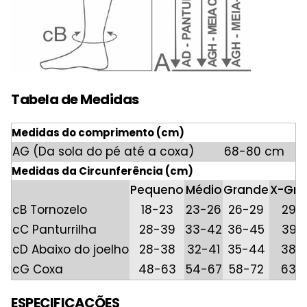
Tabela de Medidas
Medidas do comprimento (cm)
AG (Da sola do pé até a coxa)
68-80 cm
Medidas da Circunferência (cm)
Pequeno
Médio
Grande
X-Gra
cB Tornozelo
18-23
23-26
26-29
29-
cC Panturrilha
28-39
33-42
36-45
39-
cD Abaixo do joelho
28-38
32-41
35-44
38-
cG Coxa
48-63
54-67
58-72
63-
ESPECIFICAÇÕES