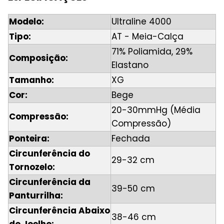
Modelo:
Ultraline 4000
Tipo:
AT - Meia-Calça
71% Poliamida, 29%
Composição:
Elastano
Tamanho:
XG
Cor:
Bege
20-30mmHg (Média
Compressão:
Compressão)
Ponteira:
Fechada
Circunferência do
29-32 cm
Tornozelo:
Circunferência da
39-50 cm
Panturrilha:
Circunferência Abaixo
38-46 cm