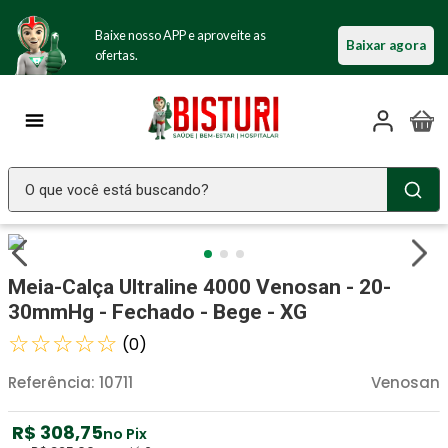
Baixe nosso APP e aproveite as
Baixar agora
ofertas.
O que você está buscando?
TERMOS MAIS BUSCADOS
Seringa Insulina
1
º
Meia-Calça Ultraline 4000 Venosan - 20-
Fralda Geriatrica
2
º
30mmHg - Fechado - Bege - XG
Luva Latex
☆
☆
☆
☆
☆
3
º
(
0
)
Littmann
4
º
Referência
:
10711
Venosan
Estetoscopio Littmann
5
º
R$
308
,
75
no Pix
Aparelho Pressão
6
º