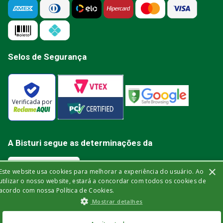
Selos de Segurança
Verificada por
A Bisturi segue as determinações da
×
Este website usa cookies para melhorar a experiência do usuário. Ao
utilizar o nosso website, estará a concordar com todos os cookies de
acordo com nossa Política de Cookies.
Bisturi Distribuidora de Material Hospitalar Ltda | Rua Miguel de Frias, 150 -
Mostrar detalhes
loja | Icaraí | Niterói - Rio de Janeiro | CEP: 24.220-003 | CNPJ: 32.561.144/0001-
03 | Insc. Est.: 84.147.982 | Telefone: (21) 2606-1709. © 2021 bisturi.com.br.
Todos os Direitos Reservados. As informações aqui apresentadas não
R$
308
,
75
no Pix
devem ser utilizadas para automedicação e não substituem, de forma