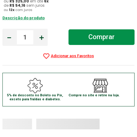
ou
R$
325
,
00
em até
6
x
de
R$
54
,
16
sem juros
Absorvente Geriatrico
7
º
ou
12
x
com juros
Descrição do produto
Gaze Esteril
8
º
Gaze
9
º
－
＋
Comprar
Cadeira Banho
10
º
5% de desconto no Boleto ou Pix,
Compre no site e retire na loja.
exceto para fraldas e diabetes.