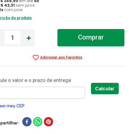
R$
259
,
90
em até
6
x
R$
43
,
31
sem juros
2
x
com juros
rição do produto
－
＋
Comprar
sei meu CEP
artilhar