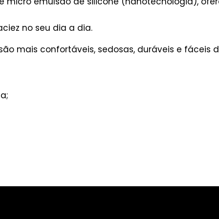
 e micro emulsão de silicone (nanotecnologia), o
iez no seu dia a dia.
são mais confortáveis, sedosas, duráveis e fáceis d
a;