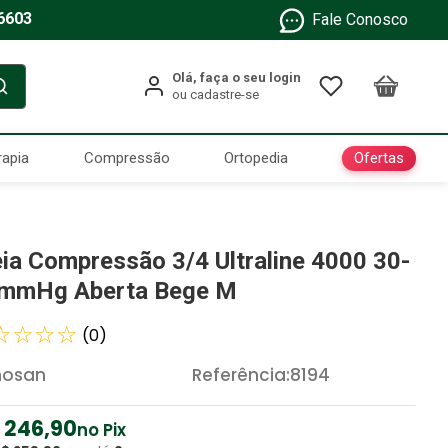
6603
Fale Conosco
Ofertas
rapia
Compressão
Ortopedia
ia Compressão 3/4 Ultraline 4000 30-
mmHg Aberta Bege M
☆
☆
☆
☆
(
0
)
nosan
Referência
:
8194
246
,
90
no Pix