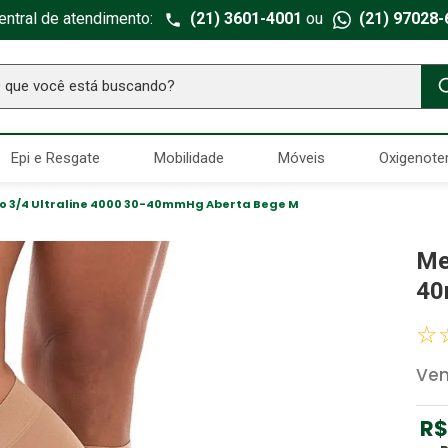
entral de atendimento:
(21) 3601-4001
ou
(21) 97028-
ue você está buscando?
TERMOS MAIS BUSCADOS
Epi e Resgate
Mobilidade
Móveis
Oxigenote
Seringa Insulina
1
º
Fralda Geriatrica
2
º
 3/4 Ultraline 4000 30-40mmHg Aberta Bege M
Luva Latex
3
º
Me
Estetoscopio Littmann
4
º
40
Littmann
5
º
☆
Absorvente Geriatrico
6
º
Ve
Gaze Esteril
7
º
Aparelho Pressão
8
º
R$
Cadeira Banho
9
º