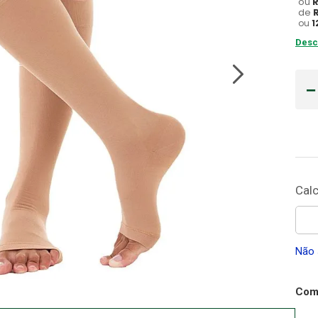
ou
de
Gaze
ou
1
10
º
Desc
Não 
Comp