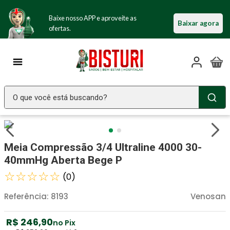
Baixe nosso APP e aproveite as
Baixar agora
ofertas.
O que você está buscando?
TERMOS MAIS BUSCADOS
Seringa Insulina
1
º
Meia Compressão 3/4 Ultraline 4000 30-
Fralda Geriatrica
2
º
40mmHg Aberta Bege P
Luva Latex
☆
☆
☆
☆
☆
3
º
(
0
)
Littmann
4
º
Referência
:
8193
Venosan
Absorvente Geriatrico
5
º
R$
246
,
90
no Pix
Estetoscopio Littmann
6
º