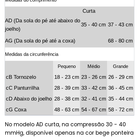
Curta
AD (Da sola do pé até abaixo do
35 - 40 cm
37 - 43 cm
joelho)
AG (Da sola do pé até a coxa)
68 - 80 cm
Medidas da circunferência
Pequeno
Médio
Grande
cB Tornozelo
18 - 23 cm
23 - 26 cm
26 - 29 cm
2
cC Panturrilha
28 - 39 cm
33 - 42 cm
36 - 45 cm
3
cD Abaixo do joelho
28 - 38 cm
32 - 41 cm
35 - 44 cm
3
cG Coxa
48 - 63 cm
54 - 67 cm
58 - 72 cm
6
No modelo AD curta, na compressão 30 - 40
mmHg, disponível apenas na cor bege ponteira