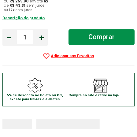
ou
R$
259
,
90
em até
6
x
de
R$
43
,
31
sem juros
Aparelho Pressão
7
º
ou
12
x
com juros
Descrição do produto
Gaze Esteril
8
º
Curativo
9
º
－
＋
Comprar
Gaze
10
º
5% de desconto no Boleto ou Pix,
Compre no site e retire na loja.
exceto para fraldas e diabetes.