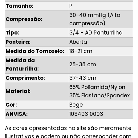
Tamanho:
P
30-40 mmHg (Alta
Compressão:
compressão)
Tipo:
3/4 - AD Panturrilha
Ponteira:
Aberta
Medida do Tornozelo:
18-21 cm
Medida da
28-38 cm
Panturrilha:
Comprimento:
37-43 cm
65% Poliamida/Nylon
Material:
35% Elastano/Spandex
Cor:
Bege
ANVISA:
10349310003
As cores apresentadas no site são meramente
ilustrativas e podem ou não corresponder com