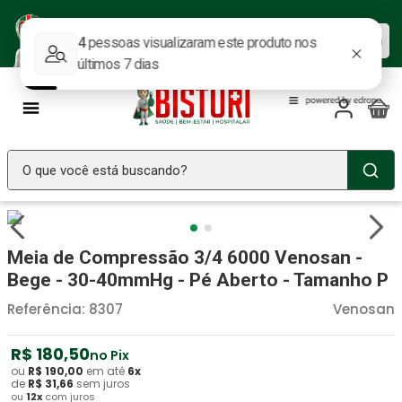
Baixe nosso APP e aproveite as
Baixar agora
ofertas.
O que você está buscando?
TERMOS MAIS BUSCADOS
Seringa Insulina
1
º
Meia de Compressão 3/4 6000 Venosan -
Fralda Geriatrica
2
º
Bege - 30-40mmHg - Pé Aberto - Tamanho P
Luva Latex
3
º
Referência
:
8307
Venosan
Estetoscopio Littmann
4
º
R$
180
,
50
no Pix
Aparelho Pressão
5
º
ou
R$
190
,
00
em até
6
x
de
R$
31
,
66
sem juros
ou
12
x
com juros
Littmann
6
º