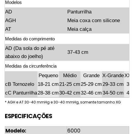
Modelos
AD
Panturrilha
AGH
Meia coxa com silicone
AT
Meia calça
Medidas do comprimento
AD (Da sola do pé até
37-43 cm
abaixo do joelho)
Medidas da circunferência
Pequeno
Médio
Grande
X-Grande
XX-
cB Tornozelo
18-21 cm
21-25 cm
25-29 cm
29-33 cm
33
cC Panturrilha
28-38 cm
30-42 cm
32-46 cm
34-50 cm
43
* AGH e AT 30-40 mmHg e 30-40 mmHg, somente tamanho XG
ESPECIFICAÇÕES
Modelo:
6000