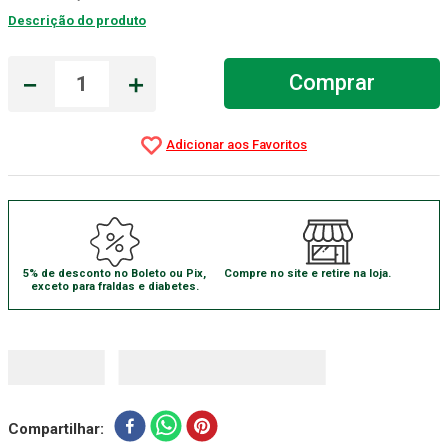
Descrição do produto
Absorvente Geriatrico
7
º
Gaze Esteril
8
º
－
＋
Comprar
Cadeira Banho
9
º
Gaze
10
º
5% de desconto no Boleto ou Pix,
Compre no site e retire na loja.
exceto para fraldas e diabetes.
Compartilhar