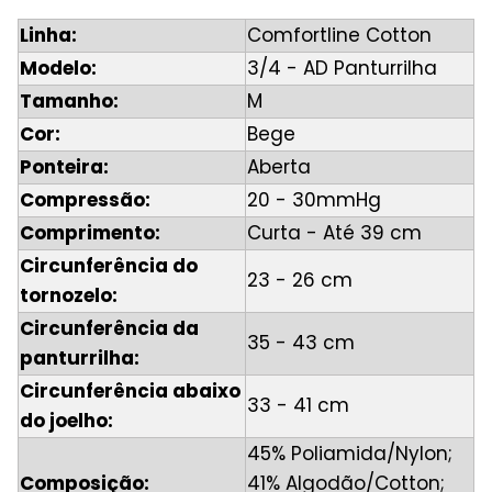
Linha:
Comfortline Cotton
Modelo:
3/4 - AD Panturrilha
Tamanho:
M
Cor:
Bege
Ponteira:
Aberta
Compressão:
20 - 30mmHg
Comprimento:
Curta - Até 39 cm
Circunferência do
23 - 26 cm
tornozelo:
Circunferência da
35 - 43 cm
panturrilha:
Circunferência abaixo
33 - 41 cm
do joelho:
45% Poliamida/Nylon;
Composição:
41% Algodão/Cotton;