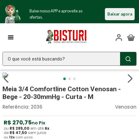
Baixe nosso APP e aproveite as
Baixar agora
ofertas.
O que você está buscando?
TERMOS MAIS BUSCADOS
Seringa Insulina
1
º
Meia 3/4 Comfortline Cotton Venosan -
Fralda Geriatrica
2
º
Bege - 20-30mmHg - Curta - M
Luva Latex
3
º
Referência
:
2036
Venosan
Littmann
4
º
R$
270
,
75
no Pix
Absorvente Geriatrico
5
º
ou
R$
285
,
00
em até
6
x
de
R$
47
,
50
sem juros
ou
12
x
com juros
Estetoscopio Littmann
6
º