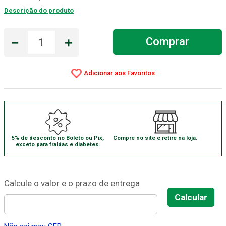
Descrição do produto
Aparelho Pressão
7
º
Gaze Esteril
8
º
－
＋
Comprar
Curativo
9
º
Gaze
10
º
5% de desconto no Boleto ou Pix,
Compre no site e retire na loja.
exceto para fraldas e diabetes.