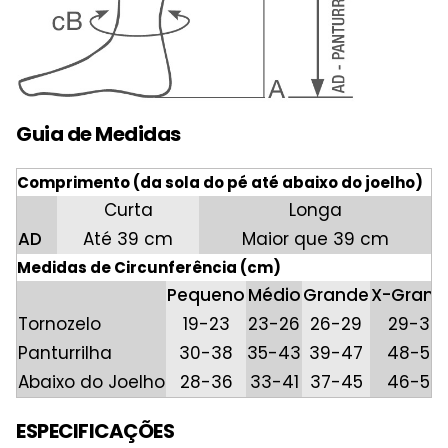
Guia de Medidas
Comprimento (da sola do pé até abaixo do joelho)
Curta
Longa
AD
Até 39 cm
Maior que 39 cm
Medidas de Circunferência (cm)
Pequeno
Médio
Grande
X-Grand
Tornozelo
19-23
23-26
26-29
29-32
Panturrilha
30-38
35-43
39-47
48-56
Abaixo do Joelho
28-36
33-41
37-45
46-54
ESPECIFICAÇÕES