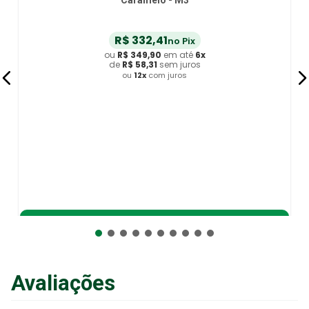
Caramelo - M3
R$
332
,
41
no Pix
ou
R$
349
,
90
em até
6
x
de
R$
58
,
31
sem juros
ou
12
x
com juros
Adicionar ao Carrinho
Avaliações