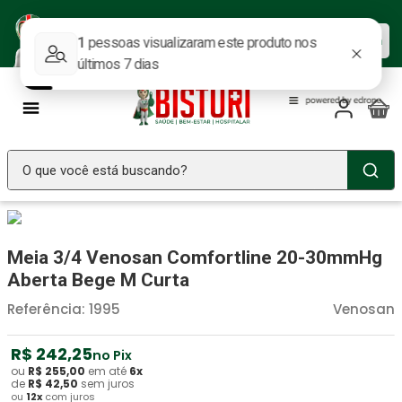
Baixe nosso APP e aproveite as
Baixar agora
ofertas.
O que você está buscando?
TERMOS MAIS BUSCADOS
Seringa Insulina
1
º
Meia 3/4 Venosan Comfortline 20-30mmHg
Fralda Geriatrica
2
º
Aberta Bege M Curta
Luva Latex
3
º
Referência
:
1995
Venosan
Estetoscopio Littmann
4
º
R$
242
,
25
no Pix
Aparelho Pressão
5
º
ou
R$
255
,
00
em até
6
x
de
R$
42
,
50
sem juros
ou
12
x
com juros
Littmann
6
º