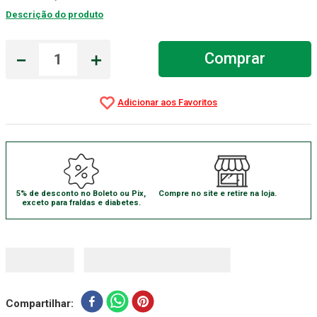
Descrição do produto
Absorvente Geriatrico
7
º
Gaze Esteril
8
º
－
＋
Comprar
Cadeira Banho
9
º
Gaze
10
º
5% de desconto no Boleto ou Pix,
Compre no site e retire na loja.
exceto para fraldas e diabetes.
Compartilhar