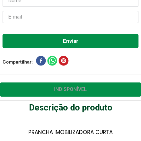
Gaze Esteril
7
º
Aparelho Pressão
8
º
Cadeira Banho
9
º
Gaze
10
º
Compartilhar
INDISPONÍVEL
Descrição do produto
PRANCHA IMOBILIZADORA CURTA