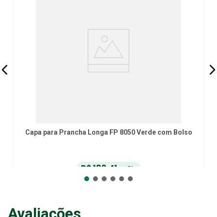
Capa para Prancha Longa FP 8050 Verde com Bolso
R$
180
,
41
no Pix
ou
R$
189
,
90
em até
6
x
de
R$
31
,
65
sem juros
ou
12
x
com juros
Avaliações
Adicionar ao Carrinho