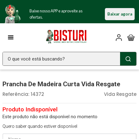
Baixe nosso APP e aproveite as
Baixar agora
ofertas.
O que você está buscando?
TERMOS MAIS BUSCADOS
Prancha De Madeira Curta Vida Resgate
Seringa Insulina
1
º
Referência
:
14372
Vida Resgate
Fralda Geriatrica
2
º
Luva Latex
3
º
Estetoscopio Littmann
4
º
Este produto não está disponível no momento
Quero saber quando estiver disponível
Littmann
5
º
Absorvente Geriatrico
6
º