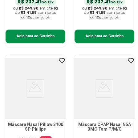
R$
237
,
41
R$
237
,
41
no Pix
no Pix
ou
R$
249
,
90
em até
6
x
ou
R$
249
,
90
em até
6
x
de
R$
41
,
65
sem juros
de
R$
41
,
65
sem juros
ou
12
x
com juros
ou
12
x
com juros
Adicionar ao Carrinho
Adicionar ao Carrinho
Máscara Nasal Pillow 3100
Máscara CPAP Nasal N5A
SP Philips
BMC Tam P/M/G