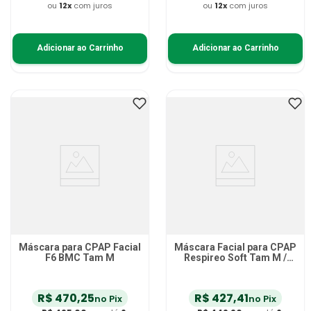
ou
12
x
com juros
ou
12
x
com juros
Adicionar ao Carrinho
Adicionar ao Carrinho
Máscara para CPAP Facial
Máscara Facial para CPAP
F6 BMC Tam M
Respireo Soft Tam M /
472549
R$
470
,
25
R$
427
,
41
no Pix
no Pix