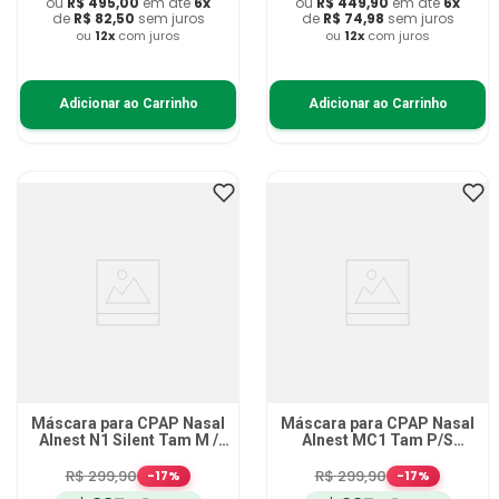
ou
R$
495
,
00
em até
6
x
ou
R$
449
,
90
em até
6
x
de
R$
82
,
50
sem juros
de
R$
74
,
98
sem juros
ou
12
x
com juros
ou
12
x
com juros
Adicionar ao Carrinho
Adicionar ao Carrinho
Máscara para CPAP Nasal
Máscara para CPAP Nasal
Alnest N1 Silent Tam M /
Alnest MC1 Tam P/S
472368
472113
R$
299
,
90
R$
299
,
90
-
17
%
-
17
%