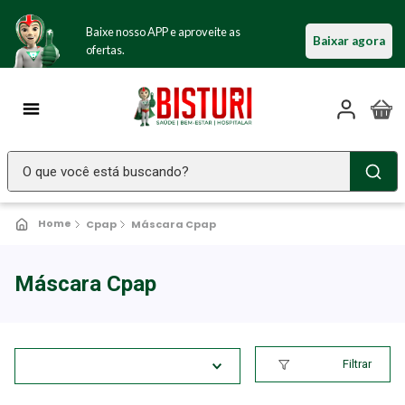
Baixe nosso APP e aproveite as
Baixar agora
ofertas.
O que você está buscando?
TERMOS MAIS BUSCADOS
Cpap
Máscara Cpap
Seringa Insulina
1
º
Fralda Geriatrica
2
º
Máscara Cpap
Luva Latex
3
º
Estetoscopio Littmann
4
º
Filtrar
Aparelho Pressão
5
º
Littmann
6
º