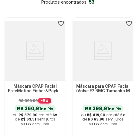
53
Absorvente Geriatrico
7
º
Gaze Esteril
8
º
Cadeira Banho
9
º
Gaze
10
º
Máscara CPAP Facial
Máscara para CPAP Facial
FreeMotion Fisher&Paykel
iVolve F2 BMC Tamanho M
RT040S Pequena
R$
399
,
90
-
5
%
R$
360
,
91
R$
398
,
91
no Pix
no Pix
ou
R$
379
,
90
em até
6
x
ou
R$
419
,
90
em até
6
x
de
R$
63
,
31
sem juros
de
R$
69
,
98
sem juros
ou
12
x
com juros
ou
12
x
com juros