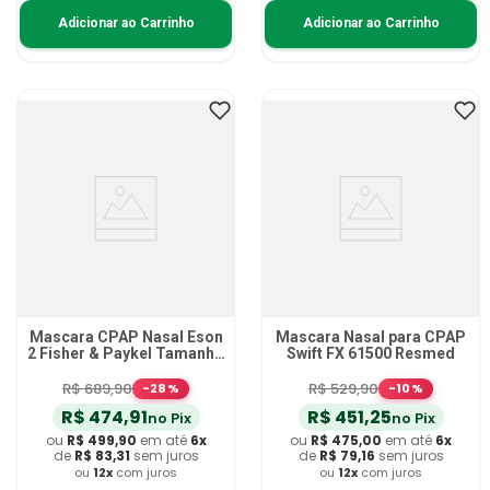
Adicionar ao Carrinho
Adicionar ao Carrinho
Mascara CPAP Nasal Eson
Mascara Nasal para CPAP
2 Fisher & Paykel Tamanho
Swift FX 61500 Resmed
G
R$
689
,
90
R$
529
,
90
-
28
%
-
10
%
R$
474
,
91
R$
451
,
25
no Pix
no Pix
ou
R$
499
,
90
em até
6
x
ou
R$
475
,
00
em até
6
x
de
R$
83
,
31
sem juros
de
R$
79
,
16
sem juros
ou
12
x
com juros
ou
12
x
com juros