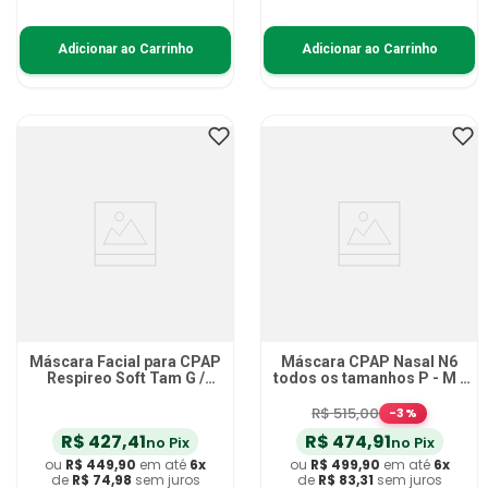
Adicionar ao Carrinho
Adicionar ao Carrinho
Máscara Facial para CPAP
Máscara CPAP Nasal N6
Respireo Soft Tam G /
todos os tamanhos P - M -
472550
G
R$
515
,
00
-
3
%
R$
427
,
41
R$
474
,
91
no Pix
no Pix
ou
R$
449
,
90
em até
6
x
ou
R$
499
,
90
em até
6
x
de
R$
74
,
98
sem juros
de
R$
83
,
31
sem juros