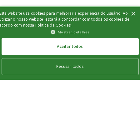
×
Este website usa cookies para melhorar a experiência do usuário. Ao
utilizar o nosso website, estará a concordar com todos os cookies de
acordo com nossa Política de Cookies.
Mostrar detalhes
Aceitar todos
Recusar todos
Os cookies estritamente necessários permitem a funcionalidade central do
website, como login de usuário e gestão da conta. O site não pode ser utilizado
corretamente sem os cookies estritamente necessários.
Nome
Provider
/
Domínio
Validade
Descrição
vtex_segment
5 dias
Este cookie é
VTEX
usado para
www.bisturi.com.br
armazenar
informações
sobre a sessão,