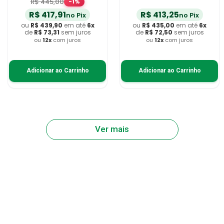
R$
445
,
00
-
1
%
R$
417
,
91
R$
413
,
25
no Pix
no Pix
ou
R$
439
,
90
em até
6
x
ou
R$
435
,
00
em até
6
x
de
R$
73
,
31
sem juros
de
R$
72
,
50
sem juros
ou
12
x
com juros
ou
12
x
com juros
Adicionar ao Carrinho
Adicionar ao Carrinho