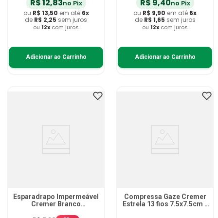
R$
12
,
83
R$
9
,
40
no Pix
no Pix
ou
R$
13
,
50
em até
6
x
ou
R$
9
,
90
em até
6
x
de
R$
2
,
25
sem juros
de
R$
1
,
65
sem juros
ou
12
x
com juros
ou
12
x
com juros
Adicionar ao Carrinho
Adicionar ao Carrinho
Esparadrapo Impermeável
Compressa Gaze Cremer
Cremer Branco
Estrela 13 fios 7.5x7.5cm -
1.2cmX4.5m - unidade
500 unidades