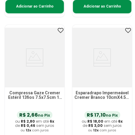
Adicionar ao Carrinho
Adicionar ao Carrinho
Compressa Gaze Cremer
Esparadrapo Impermeável
Estéril 13fios 7.5x7.5cm 10
Cremer Branco 10cmX4.5m
compressas
- unidade
R$
2
,
66
R$
17
,
10
no Pix
no Pix
ou
R$
2
,
80
em até
6
x
ou
R$
18
,
00
em até
6
x
de
R$
0
,
46
sem juros
de
R$
3
,
00
sem juros
ou
12
x
com juros
ou
12
x
com juros