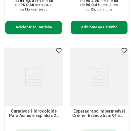
ou
R$
4
,
00
em até
6
x
ou
R$
2
,
90
em até
6
x
de
R$
0
,
66
sem juros
de
R$
0
,
48
sem juros
ou
12
x
com juros
ou
12
x
com juros
Adicionar ao Carrinho
Adicionar ao Carrinho
Curativos Hidrocoloide
Esparadrapo Impermeável
Para Acnes e Espinhas 24
Cremer Branco 5cmX4.5m -
unidades
unidade