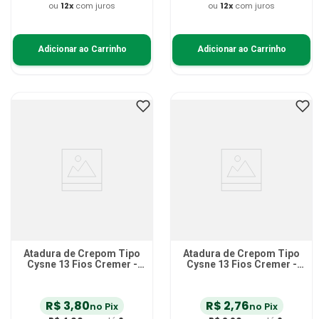
ou
12
x
com juros
ou
12
x
com juros
Adicionar ao Carrinho
Adicionar ao Carrinho
Atadura de Crepom Tipo
Atadura de Crepom Tipo
Cysne 13 Fios Cremer -
Cysne 13 Fios Cremer -
15cm x 1,80m
10cm x 1,80m
R$
3
,
80
R$
2
,
76
no Pix
no Pix