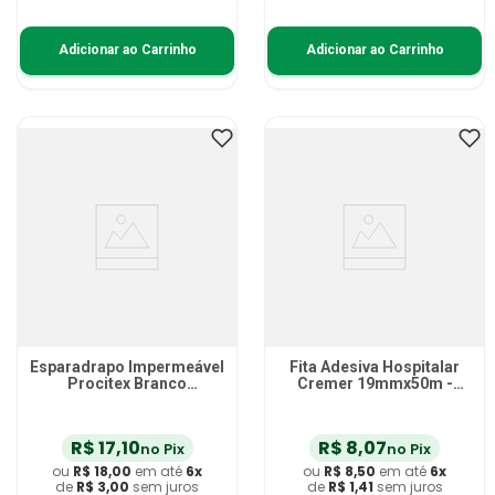
Adicionar ao Carrinho
Adicionar ao Carrinho
Esparadrapo Impermeável
Fita Adesiva Hospitalar
Procitex Branco
Cremer 19mmx50m -
10cmX4.5m - unidade
unidade
R$
17
,
10
R$
8
,
07
no Pix
no Pix
ou
R$
18
,
00
em até
6
x
ou
R$
8
,
50
em até
6
x
de
R$
3
,
00
sem juros
de
R$
1
,
41
sem juros