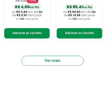
R$
5
,
90
-
17
%
R$
4
,
66
R$
85
,
41
no Pix
no Pix
ou
R$
4
,
90
em até
6
x
ou
R$
89
,
90
em até
6
x
de
R$
0
,
81
sem juros
de
R$
14
,
98
sem juros
ou
12
x
com juros
ou
12
x
com juros
Adicionar ao Carrinho
Adicionar ao Carrinho