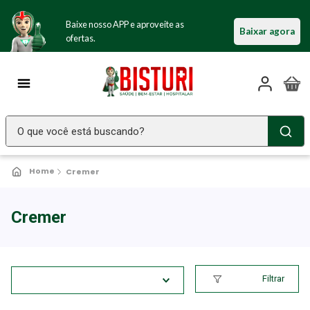
Baixe nosso APP e aproveite as
Baixar agora
ofertas.
O que você está buscando?
TERMOS MAIS BUSCADOS
Cremer
Seringa Insulina
1
º
Fralda Geriatrica
2
º
Cremer
Luva Latex
3
º
Estetoscopio Littmann
4
º
Filtrar
Littmann
5
º
Absorvente Geriatrico
6
º