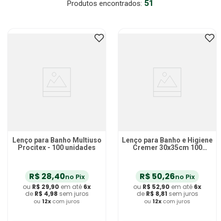
51
Gaze Esteril
7
º
Aparelho Pressão
8
º
Cadeira Banho
9
º
Gaze
10
º
Lenço para Banho Multiuso
Lenço para Banho e Higiene
Procitex - 100 unidades
Cremer 30x35cm 100
unidades
R$
28
,
40
R$
50
,
26
no Pix
no Pix
ou
R$
29
,
90
em até
6
x
ou
R$
52
,
90
em até
6
x
de
R$
4
,
98
sem juros
de
R$
8
,
81
sem juros
ou
12
x
com juros
ou
12
x
com juros