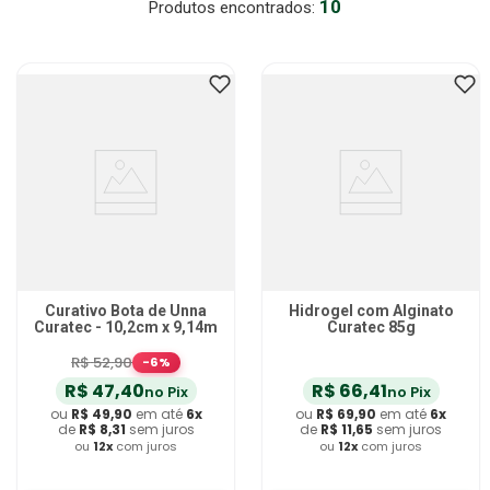
10
Absorvente Geriatrico
7
º
Gaze Esteril
8
º
Cadeira Banho
9
º
Gaze
10
º
Curativo Bota de Unna
Hidrogel com Alginato
Curatec - 10,2cm x 9,14m
Curatec 85g
R$
52
,
90
-
6
%
R$
47
,
40
R$
66
,
41
no Pix
no Pix
ou
R$
49
,
90
em até
6
x
ou
R$
69
,
90
em até
6
x
de
R$
8
,
31
sem juros
de
R$
11
,
65
sem juros
ou
12
x
com juros
ou
12
x
com juros