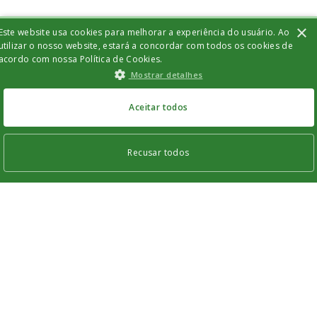
×
Este website usa cookies para melhorar a experiência do usuário. Ao
utilizar o nosso website, estará a concordar com todos os cookies de
acordo com nossa Política de Cookies.
Mostrar detalhes
Aceitar todos
Recusar todos
Os cookies estritamente necessários permitem a funcionalidade central do
website, como login de usuário e gestão da conta. O site não pode ser utilizado
corretamente sem os cookies estritamente necessários.
Nome
Provider
/
Domínio
Validade
Descrição
vtex_segment
5 dias
Este cookie é
VTEX
usado para
www.bisturi.com.br
armazenar
informações
sobre a sessão,