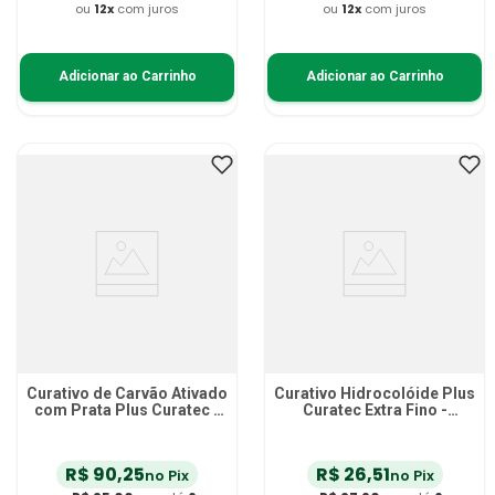
ou
12
x
com juros
ou
12
x
com juros
Adicionar ao Carrinho
Adicionar ao Carrinho
Curativo de Carvão Ativado
Curativo Hidrocolóide Plus
com Prata Plus Curatec -
Curatec Extra Fino -
10x10 cm - Unidade
10x10cm - unidade
R$
90
,
25
R$
26
,
51
no Pix
no Pix