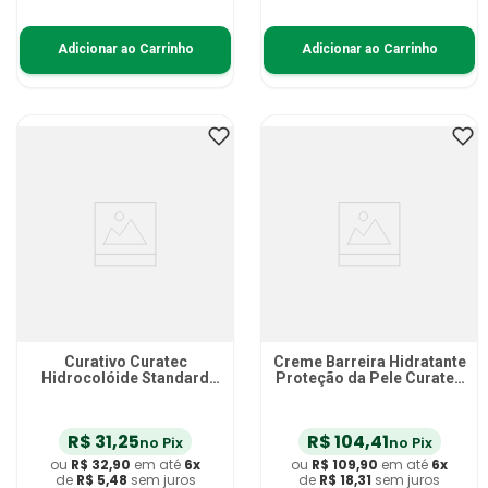
Adicionar ao Carrinho
Adicionar ao Carrinho
Curativo Curatec
Creme Barreira Hidratante
Hidrocolóide Standard
Proteção da Pele Curatec
10x10cm - unidade
100g
R$
31
,
25
R$
104
,
41
no Pix
no Pix
ou
R$
32
,
90
em até
6
x
ou
R$
109
,
90
em até
6
x
de
R$
5
,
48
sem juros
de
R$
18
,
31
sem juros