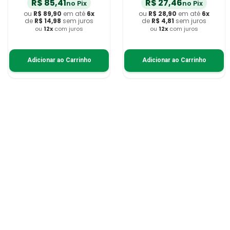
R$
85
,
41
R$
27
,
46
no Pix
no Pix
ou
R$
89
,
90
em até
6
x
ou
R$
28
,
90
em até
6
x
de
R$
14
,
98
sem juros
de
R$
4
,
81
sem juros
ou
12
x
com juros
ou
12
x
com juros
Adicionar ao Carrinho
Adicionar ao Carrinho