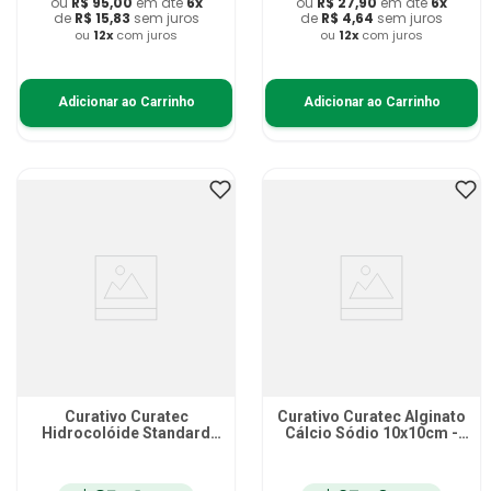
ou
R$
95
,
00
em até
6
x
ou
R$
27
,
90
em até
6
x
de
R$
15
,
83
sem juros
de
R$
4
,
64
sem juros
ou
12
x
com juros
ou
12
x
com juros
Adicionar ao Carrinho
Adicionar ao Carrinho
Curativo Curatec
Curativo Curatec Alginato
Hidrocolóide Standard
Cálcio Sódio 10x10cm -
20x20cm - unidade
unidade