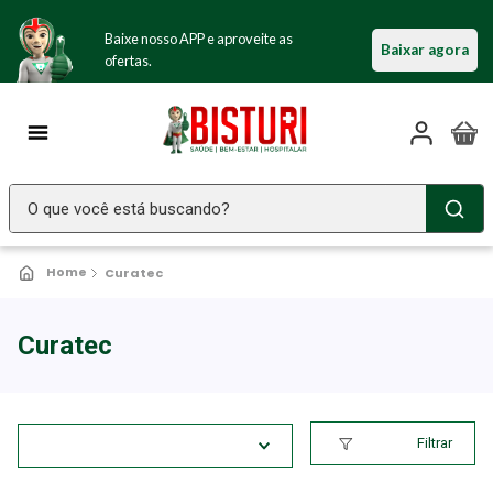
Baixe nosso APP e aproveite as
Baixar agora
ofertas.
O que você está buscando?
TERMOS MAIS BUSCADOS
Curatec
Seringa Insulina
1
º
Fralda Geriatrica
2
º
Curatec
Luva Latex
3
º
Estetoscopio Littmann
4
º
Filtrar
Aparelho Pressão
5
º
Littmann
6
º