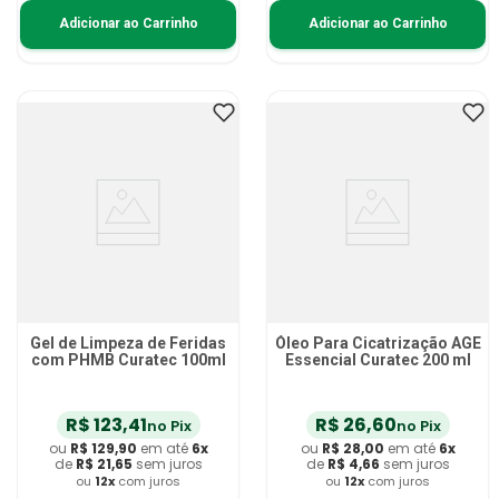
Adicionar ao Carrinho
Adicionar ao Carrinho
Gel de Limpeza de Feridas
Óleo Para Cicatrização AGE
com PHMB Curatec 100ml
Essencial Curatec 200 ml
R$
123
,
41
R$
26
,
60
no Pix
no Pix
ou
R$
129
,
90
em até
6
x
ou
R$
28
,
00
em até
6
x
de
R$
21
,
65
sem juros
de
R$
4
,
66
sem juros
ou
12
x
com juros
ou
12
x
com juros