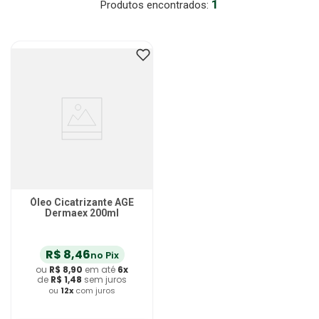
1
Absorvente Geriatrico
7
º
Gaze Esteril
8
º
Gaze
9
º
Cadeira Banho
10
º
Óleo Cicatrizante AGE
Dermaex 200ml
R$
8
,
46
no Pix
ou
R$
8
,
90
em até
6
x
de
R$
1
,
48
sem juros
ou
12
x
com juros