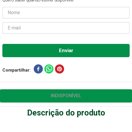
Quero saber quando estiver disponível
Gaze Esteril
7
º
Aparelho Pressão
8
º
Cadeira Banho
9
º
Gaze
10
º
Compartilhar
INDISPONÍVEL
Descrição do produto