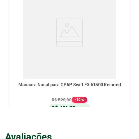
Mascara Nasal para CPAP Swift FX 61500 Resmed
R$
529
,
90
-
10
%
R$
451
,
25
no Pix
ou
R$
475
,
00
em até
6
x
de
R$
79
,
16
sem juros
ou
12
x
com juros
Avaliações
Adicionar ao Carrinho