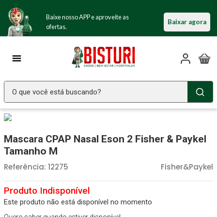
Baixe nosso APP e aproveite as
Baixar agora
ofertas.
O que você está buscando?
TERMOS MAIS BUSCADOS
Seringa Insulina
1
º
Mascara CPAP Nasal Eson 2 Fisher & Paykel
Fralda Geriatrica
2
º
Tamanho M
Luva Latex
3
º
Referência
:
12275
Fisher&Paykel
Estetoscopio Littmann
4
º
Littmann
5
º
Este produto não está disponível no momento
Absorvente Geriatrico
6
º