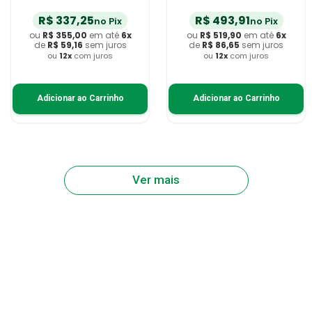
R$
337
,
25
R$
493
,
91
no Pix
no Pix
ou
R$
355
,
00
em até
6
x
ou
R$
519
,
90
em até
6
x
de
R$
59
,
16
sem juros
de
R$
86
,
65
sem juros
ou
12
x
com juros
ou
12
x
com juros
Adicionar ao Carrinho
Adicionar ao Carrinho