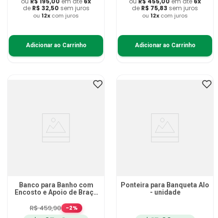
ou
R$
195
,
00
em até
6
x
ou
R$
455
,
00
em até
6
x
de
R$
32
,
50
sem juros
de
R$
75
,
83
sem juros
ou
12
x
com juros
ou
12
x
com juros
Adicionar ao Carrinho
Adicionar ao Carrinho
Banco para Banho com
Ponteira para Banqueta Alo
Encosto e Apoio de Braço
- unidade
Mercur - Até 135kg
R$
459
,
90
-
2
%