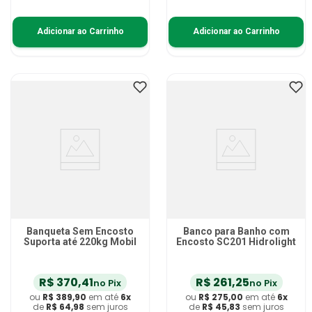
Adicionar ao Carrinho
Adicionar ao Carrinho
Banqueta Sem Encosto
Banco para Banho com
Suporta até 220kg Mobil
Encosto SC201 Hidrolight
R$
370
,
41
R$
261
,
25
no Pix
no Pix
ou
R$
389
,
90
em até
6
x
ou
R$
275
,
00
em até
6
x
de
R$
64
,
98
sem juros
de
R$
45
,
83
sem juros