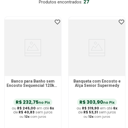
27
Aparelho Pressão
7
º
Gaze Esteril
8
º
Curativo
9
º
Cadeira Banho
10
º
Banco para Banho sem
Banqueta com Encosto e
Encosto Sequencial 120kg -
Alça Senior Supermedy
unidade
R$
232
,
75
R$
303
,
90
no Pix
no Pix
ou
R$
245
,
00
em até
6
x
ou
R$
319
,
90
em até
6
x
de
R$
40
,
83
sem juros
de
R$
53
,
31
sem juros
ou
12
x
com juros
ou
12
x
com juros