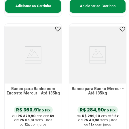
Adicionar ao Carrinho
Adicionar ao Carrinho
Banco para Banho com
Banco para Banho Mercur -
Encosto Mercur - Até 135kg
Até 135kg
R$
360
,
91
R$
284
,
90
no Pix
no Pix
ou
R$
379
,
90
em até
6
x
ou
R$
299
,
90
em até
6
x
de
R$
63
,
31
sem juros
de
R$
49
,
98
sem juros
ou
12
x
com juros
ou
12
x
com juros