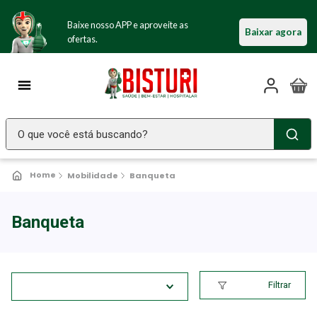
Baixe nosso APP e aproveite as
Baixar agora
ofertas.
O que você está buscando?
TERMOS MAIS BUSCADOS
Mobilidade
Banqueta
Seringa Insulina
1
º
Fralda Geriatrica
2
º
Banqueta
Littmann
3
º
Luva Latex
4
º
Filtrar
Absorvente Geriatrico
5
º
Estetoscopio Littmann
6
º