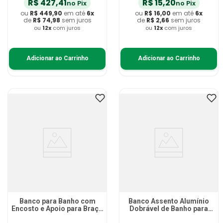
R$
427
,
41
R$
15
,
20
no Pix
no Pix
ou
R$
449
,
90
em até
6
x
ou
R$
16
,
00
em até
6
x
de
R$
74
,
98
sem juros
de
R$
2
,
66
sem juros
ou
12
x
com juros
ou
12
x
com juros
Adicionar ao Carrinho
Adicionar ao Carrinho
Banco para Banho com
Banco Assento Alumínio
Encosto e Apoio para Braço
Dobrável de Banho para
SC202 Hidrolight
Parede FST5301