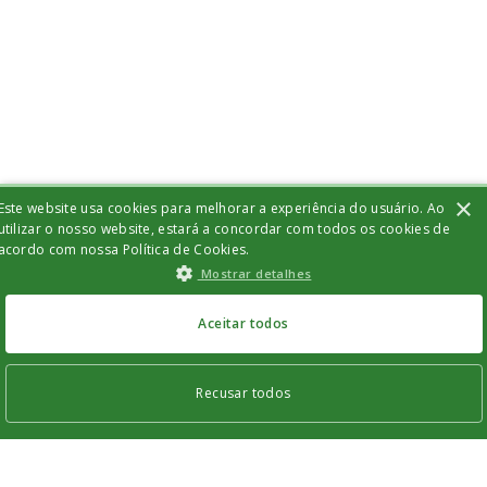
×
Este website usa cookies para melhorar a experiência do usuário. Ao
utilizar o nosso website, estará a concordar com todos os cookies de
acordo com nossa Política de Cookies.
Mostrar detalhes
Aceitar todos
Recusar todos
Os cookies estritamente necessários permitem a funcionalidade central do