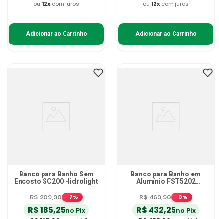
ou
12
x
com juros
ou
12
x
com juros
Adicionar ao Carrinho
Adicionar ao Carrinho
Banco para Banho Sem
Banco para Banho em
Encosto SC200 Hidrolight
Alumínio FST5202
Zimedical
R$
209
,
90
R$
469
,
90
-
7
%
-
3
%
R$
185
,
25
R$
432
,
25
no Pix
no Pix