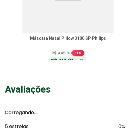
Máscara Nasal Pillow 3100 SP Philips
R$
445
,
00
-
1
%
R$
417
,
91
no Pix
ou
R$
439
,
90
em até
6
x
de
R$
73
,
31
sem juros
ou
12
x
com juros
Avaliações
Adicionar ao Carrinho
Carregando…
5 estrelas
0%