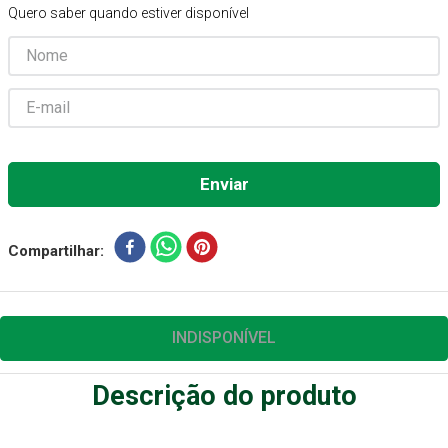
Quero saber quando estiver disponível
Aparelho Pressão
7
º
Gaze Esteril
8
º
Curativo
9
º
Gaze
10
º
Compartilhar
INDISPONÍVEL
Descrição do produto