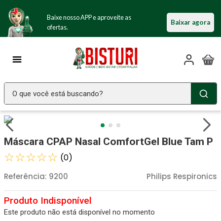
Baixe nosso APP e aproveite as
Baixar agora
ofertas.
O que você está buscando?
TERMOS MAIS BUSCADOS
Seringa Insulina
1
º
Máscara CPAP Nasal ComfortGel Blue Tam P
Fralda Geriatrica
2
º
☆
☆
☆
☆
☆
(
0
)
Luva Latex
3
º
Referência
:
9200
Philips Respironics
Littmann
4
º
Absorvente Geriatrico
5
º
Este produto não está disponível no momento
Estetoscopio Littmann
6
º