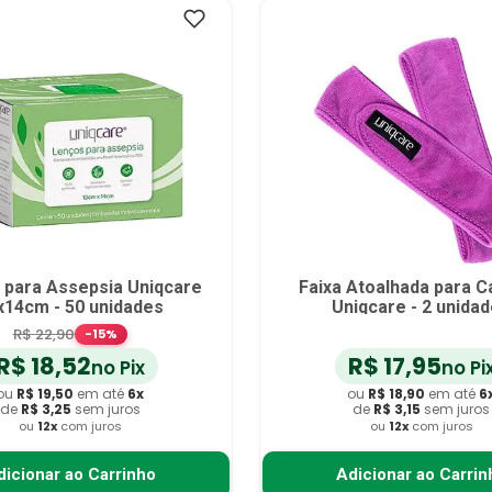
Gaze
10
º
 para Assepsia Uniqcare
Faixa Atoalhada para C
x14cm - 50 unidades
Uniqcare - 2 unida
R$
22
,
90
-
15
%
R$
18
,
52
R$
17
,
95
no Pix
no Pi
ou
R$
19
,
50
em até
6
x
ou
R$
18
,
90
em até
6
de
R$
3
,
25
sem juros
de
R$
3
,
15
sem juros
ou
12
x
com juros
ou
12
x
com juros
dicionar ao Carrinho
Adicionar ao Carrin