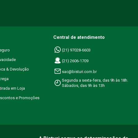
Central de atendimento
eguro
(21) 97028-6603
ivacidade
(21) 2606-1709
roca & Devolução
sac@bisturi.com.br
trega
Segunda a sexta-feira, das 9h às 18h.
Sábados, das 9h às 13h
etirada em Loja
Descontos e Promoções