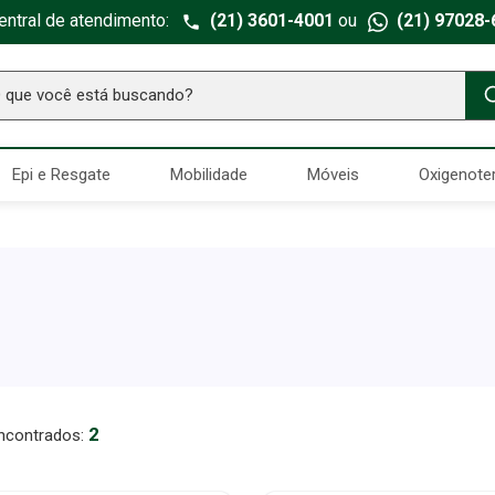
entral de atendimento:
(21) 3601-4001
ou
(21) 97028-
ue você está buscando?
TERMOS MAIS BUSCADOS
Epi e Resgate
Mobilidade
Móveis
Oxigenote
Seringa Insulina
1
º
Fralda Geriatrica
2
º
Luva Latex
3
º
Estetoscopio Littmann
4
º
Absorvente Geriatrico
5
º
Aparelho Pressão
6
º
Gaze Esteril
7
º
2
Littmann
8
º
Cadeira Banho
9
º