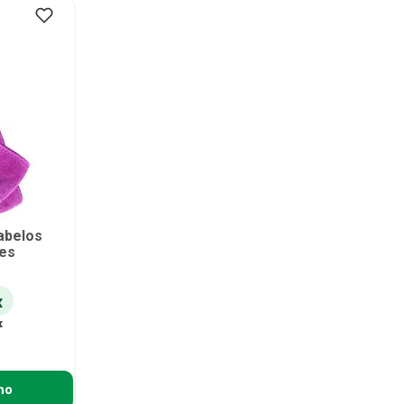
abelos
des
x
x
ho